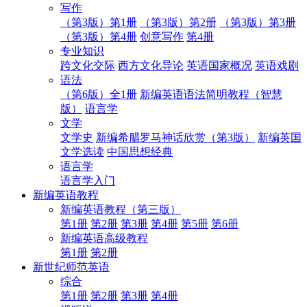
写作
（第3版）第1册
（第3版）第2册
（第3版）第3册
（第3版）第4册
创意写作
第4册
专业知识
跨文化交际
西方文化导论
英语国家概况
英语戏剧
语法
（第6版）全1册
新编英语语法简明教程（智慧
版）
语言学
文学
文学史
新编希腊罗马神话欣赏（第3版）
新编英国
文学选读
中国思想经典
语言学
语言学入门
新编英语教程
新编英语教程（第三版）
第1册
第2册
第3册
第4册
第5册
第6册
新编英语高级教程
第1册
第2册
新世纪师范英语
综合
第1册
第2册
第3册
第4册