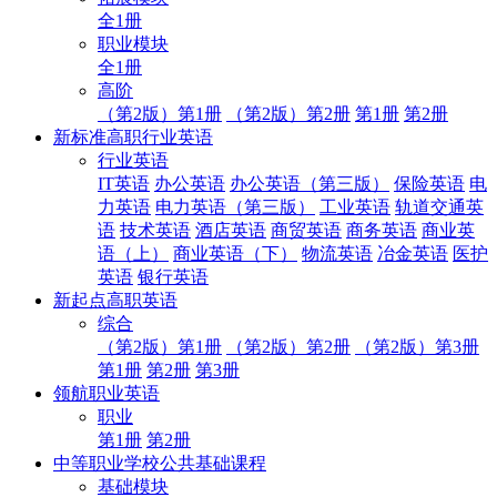
全1册
职业模块
全1册
高阶
（第2版）第1册
（第2版）第2册
第1册
第2册
新标准高职行业英语
行业英语
IT英语
办公英语
办公英语（第三版）
保险英语
电
力英语
电力英语（第三版）
工业英语
轨道交通英
语
技术英语
酒店英语
商贸英语
商务英语
商业英
语（上）
商业英语（下）
物流英语
冶金英语
医护
英语
银行英语
新起点高职英语
综合
（第2版）第1册
（第2版）第2册
（第2版）第3册
第1册
第2册
第3册
领航职业英语
职业
第1册
第2册
中等职业学校公共基础课程
基础模块