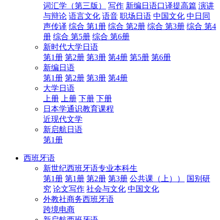
词汇学（第三版）
写作
新编日语口译提高篇
演讲
与辩论
语言文化
语音
职场日语
中国文化
中日同
声传译
综合 第1册
综合 第2册
综合 第3册
综合 第4
册
综合 第5册
综合 第6册
新时代大学日语
第1册
第2册
第3册
第4册
第5册
第6册
新编日语
第1册
第2册
第3册
第4册
大学日语
上册
上册
下册
下册
日本学通识教育课程
近现代文学
新启航日语
第1册
西班牙语
新世纪西班牙语专业本科生
第1册
第1册
第2册
第3册
公共课（上））
国别研
究
论文写作
社会与文化
中国文化
外教社商务西班牙语
跨境电商
新启航西班牙语