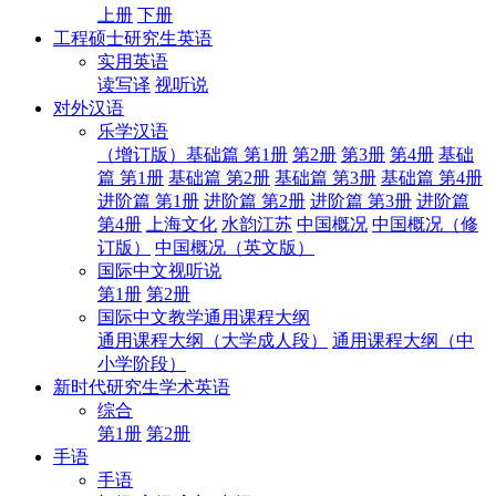
上册
下册
工程硕士研究生英语
实用英语
读写译
视听说
对外汉语
乐学汉语
（增订版）基础篇 第1册
第2册
第3册
第4册
基础
篇 第1册
基础篇 第2册
基础篇 第3册
基础篇 第4册
进阶篇 第1册
进阶篇 第2册
进阶篇 第3册
进阶篇
第4册
上海文化
水韵江苏
中国概况
中国概况（修
订版）
中国概况（英文版）
国际中文视听说
第1册
第2册
国际中文教学通用课程大纲
通用课程大纲（大学成人段）
通用课程大纲（中
小学阶段）
新时代研究生学术英语
综合
第1册
第2册
手语
手语