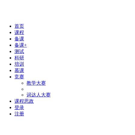
首页
课程
备课
备课+
测试
科研
培训
慕课
竞赛
教学大赛
词达人大赛
课程思政
登录
注册