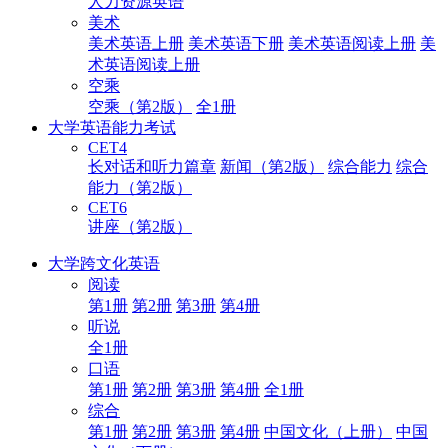
人力资源英语
美术
美术英语上册
美术英语下册
美术英语阅读上册
美
术英语阅读上册
空乘
空乘（第2版）
全1册
大学英语能力考试
CET4
长对话和听力篇章
新闻（第2版）
综合能力
综合
能力（第2版）
CET6
讲座（第2版）
大学跨文化英语
阅读
第1册
第2册
第3册
第4册
听说
全1册
口语
第1册
第2册
第3册
第4册
全1册
综合
第1册
第2册
第3册
第4册
中国文化（上册）
中国