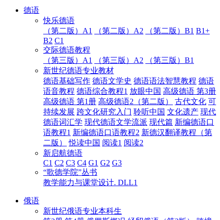
德语
快乐德语
（第二版）A1
（第二版）A2
（第二版）B1
B1+
B2
C1
交际德语教程
（第三版）A1
（第三版）A2
（第三版）B1
新世纪德语专业教材
德语基础写作
德语文学史
德语语法智慧教程
德语
语音教程
德语综合教程1
放眼中国
高级德语 第3册
高级德语 第1册
高级德语2（第二版）
古代文化
可
持续发展
跨文化研究入门
聆听中国
文化遗产
现代
德语词汇学
现代德语文学流派
现代篇
新编德语口
语教程1
新编德语口语教程2
新德汉翻译教程（第
二版）
悦读中国
阅读1
阅读2
新启航德语
C1
C2
C3
C4
G1
G2
G3
“歌德学院”丛书
教学能力与课堂设计. DLL1
俄语
新世纪俄语专业本科生