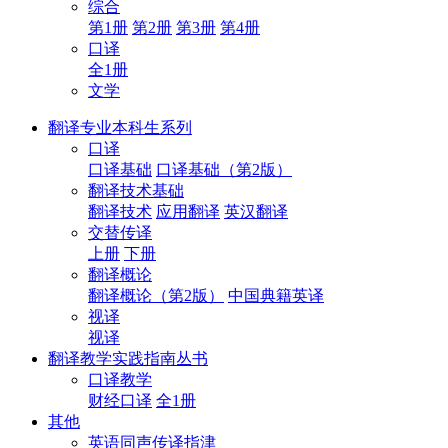
综合
第1册
第2册
第3册
第4册
口译
全1册
文学
翻译专业本科生系列
口译
口译基础
口译基础（第2版）
翻译技术基础
翻译技术
应用翻译
英汉翻译
交替传译
上册
下册
翻译概论
翻译概论（第2版）
中国典籍英译
视译
视译
翻译教学实践指南丛书
口译教学
财经口译
全1册
其他
英语同声传译指津