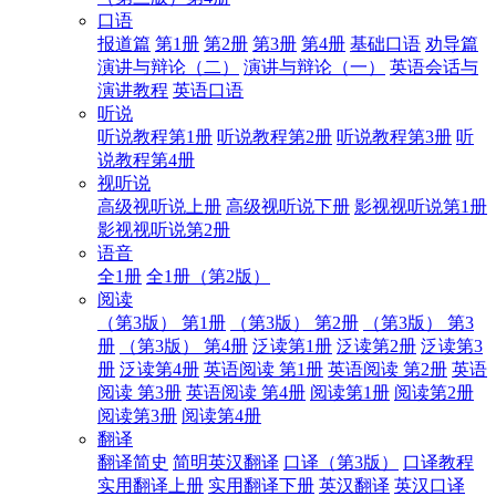
口语
报道篇
第1册
第2册
第3册
第4册
基础口语
劝导篇
演讲与辩论（二）
演讲与辩论（一）
英语会话与
演讲教程
英语口语
听说
听说教程第1册
听说教程第2册
听说教程第3册
听
说教程第4册
视听说
高级视听说上册
高级视听说下册
影视视听说第1册
影视视听说第2册
语音
全1册
全1册（第2版）
阅读
（第3版） 第1册
（第3版） 第2册
（第3版） 第3
册
（第3版） 第4册
泛读第1册
泛读第2册
泛读第3
册
泛读第4册
英语阅读 第1册
英语阅读 第2册
英语
阅读 第3册
英语阅读 第4册
阅读第1册
阅读第2册
阅读第3册
阅读第4册
翻译
翻译简史
简明英汉翻译
口译（第3版）
口译教程
实用翻译上册
实用翻译下册
英汉翻译
英汉口译