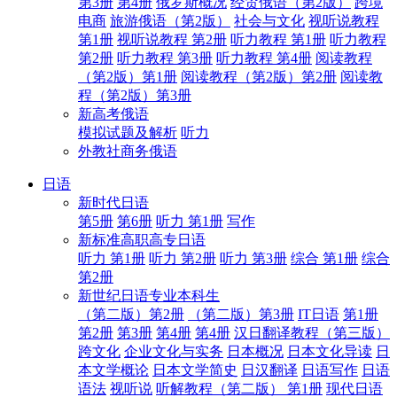
第3册
第4册
俄罗斯概况
经贸俄语（第2版）
跨境
电商
旅游俄语（第2版）
社会与文化
视听说教程
第1册
视听说教程 第2册
听力教程 第1册
听力教程
第2册
听力教程 第3册
听力教程 第4册
阅读教程
（第2版）第1册
阅读教程（第2版）第2册
阅读教
程（第2版）第3册
新高考俄语
模拟试题及解析
听力
外教社商务俄语
日语
新时代日语
第5册
第6册
听力 第1册
写作
新标准高职高专日语
听力 第1册
听力 第2册
听力 第3册
综合 第1册
综合
第2册
新世纪日语专业本科生
（第二版）第2册
（第二版）第3册
IT日语
第1册
第2册
第3册
第4册
第4册
汉日翻译教程（第三版）
跨文化
企业文化与实务
日本概况
日本文化导读
日
本文学概论
日本文学简史
日汉翻译
日语写作
日语
语法
视听说
听解教程（第二版） 第1册
现代日语