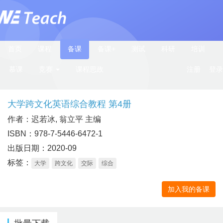
首页
课程
备课
备课+
测试
科研
培训
慕课
竞赛
课程思政
注册
登录
大学跨文化英语综合教程 第4册
作者：迟若冰, 翁立平 主编
ISBN：978-7-5446-6472-1
出版日期：2020-09
标签：
大学
跨文化
交际
综合
加入我的备课