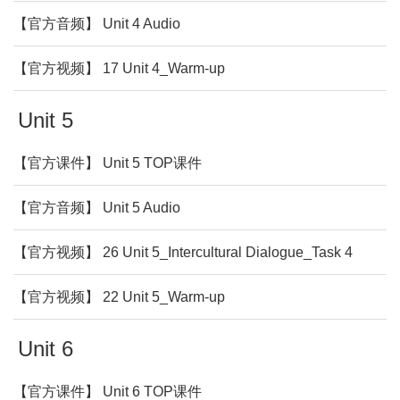
【官方音频】 Unit 4 Audio
【官方视频】 17 Unit 4_Warm-up
Unit 5
【官方课件】 Unit 5 TOP课件
【官方音频】 Unit 5 Audio
【官方视频】 26 Unit 5_Intercultural Dialogue_Task 4
【官方视频】 22 Unit 5_Warm-up
Unit 6
【官方课件】 Unit 6 TOP课件