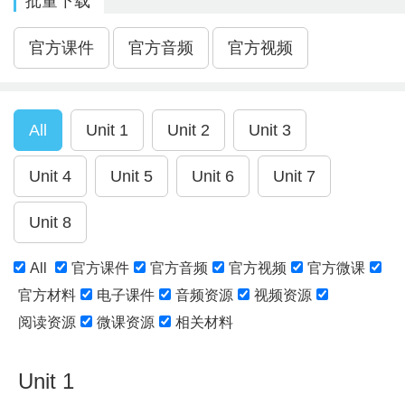
批量下载
All
官方课件
官方音频
官方视频
官方微课
官方材料
电子课件
音频资源
视频资源
阅读资源
微课资源
相关材料
Unit 1