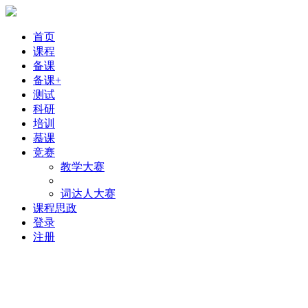
首页
课程
备课
备课+
测试
科研
培训
慕课
竞赛
教学大赛
词达人大赛
课程思政
登录
注册