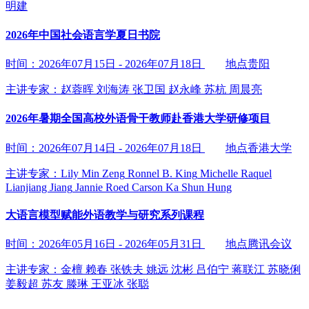
明建
2026年中国社会语言学夏日书院
时间：2026年07月15日 - 2026年07月18日
地点贵阳
主讲专家：
赵蓉晖
刘海涛
张卫国
赵永峰
苏杭
周晨亮
2026年暑期全国高校外语骨干教师赴香港大学研修项目
时间：2026年07月14日 - 2026年07月18日
地点香港大学
主讲专家：
Lily Min Zeng
Ronnel B. King
Michelle Raquel
Lianjiang Jiang
Jannie Roed
Carson Ka Shun Hung
大语言模型赋能外语教学与研究系列课程
时间：2026年05月16日 - 2026年05月31日
地点腾讯会议
主讲专家：
金檀
赖春
张铁夫
姚远
沈彬
吕伯宁
蒋联江
苏晓俐
姜毅超
苏友
滕琳
王亚冰
张聪