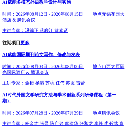
AI赋能多模态外语教学设计与实施
时间：2026年08月12日 - 2026年08月15日
地点无锡花园大
酒店 & 腾讯会议
主讲专家：
冯德正
蒋联江
翁素贤
往期项目
更多
AI赋能国际期刊论文写作、修改与发表
时间：2026年08月03日 - 2026年08月06日
地点山西太原阳
光国际酒店 & 腾讯会议
主讲专家：
金檀
杨港
苏杭
任伟
苏友
雷蕾
AI时代外国文学研究方法与学术创新系列研修课程（第一
期）
时间：2026年07月28日 - 2026年07月29日
地点腾讯会议
主讲专家：
杨金才
张曼
陈广兴
虞建华
张和龙
李锋
尚必武
查