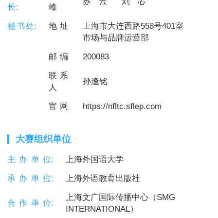
苏 云
刘 芯
外语教学 的使命， 传播讲好中国故事 ， 培养具有家
长
峰
国情怀、全球视野
秘书处
地址
上海市大连西路558号401室
。 颁奖典礼上，宣布了大学英语综合组、大学英语
市场与品牌运营部
视听说组、本科英
组五个组别的一、
邮编
200083
奖 。 上海外语教育出版社江苏中心主任黄新炎 宣读
了高职组晋级全国总决赛
联系
孙逢铭
为 我省 高校外语教师交流教学技能提供了平台，促
人
进了新形势下的外
官网
https://nfltc.sflep.com
大赛组织单位
主办单位
上海外国语大学
承办单位
上海外语教育出版社
上海文广国际传播中心（SMG
合作单位
INTERNATIONAL）