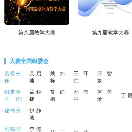
发展；赛事组织方深耕不
教育工作者携手并进 ， 共同推动江苏外语教
质量发展。 江苏省高等学校外国语教学研究会会长
、 东南大学 李霄翔教授在讲话中指出 本次赛项全面
展示 了 我省多层次的外语教学风貌 ， 专家评委公平
第八届教学大赛
第九届教学大赛
执裁，保障了赛事规范
选手深耕课程思政，坚
能，实施分层教学，彰显 出 多方协
力 。 他 希望全体教师以赛促教、促改、促建，深耕
大赛全国组委会
课堂改革，提升育人质量 。 主办单
出版社江苏中心主任黄新炎 编审在
名誉主
吴启
戴炜
王守
庄智
大赛充分展现了新
任
迪
栋
仁
象
“三个不相信”的
组委会
孟钟
常红
孙有
何莲
的比拼，更是精神力量的
丁 
主任
捷
梅
中
珍
外语教育工作者传
外语教育高质量发展。 江苏省高等学校
秘书长
伊静
研究会 常务副会长 大赛总评委南京大学王海啸教授
波
对大赛进行了全面总结和精彩
师重视 A l 设计理念 ， 实现 A l 的深度应用 ； 强化
副秘书
李海