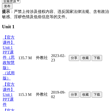
提示
：严禁上传涉及侵权内容、违反国家法律法规、含有政治
敏感、淫秽色情及低俗信息等的文件。
Unit 1
【官方
课件】
Unit 1
PPT课
2023-02-
件（思
外教社
135.7 M
分享
收藏
下载
23
政智慧
版）
（试用
版）
【官方
课件】
2019-09-
外教社
Unit 1
115.3 M
分享
收藏
下载
02
PPT课
件
【官方