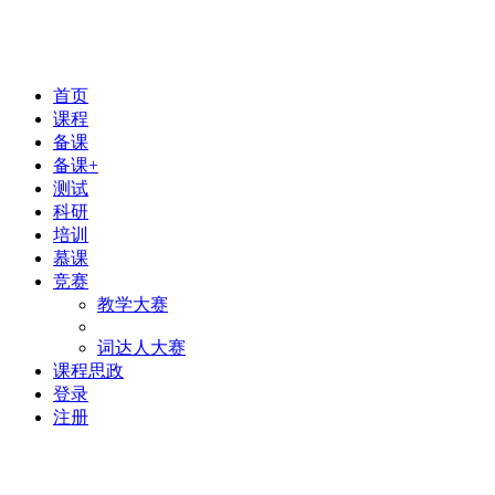
首页
课程
备课
备课+
测试
科研
培训
慕课
竞赛
教学大赛
词达人大赛
课程思政
登录
注册