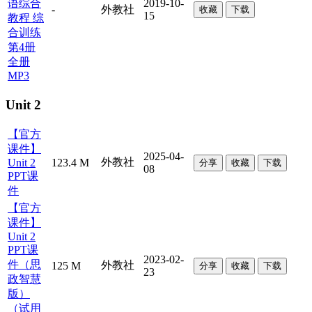
语综合
2019-10-
-
外教社
收藏
下载
15
教程 综
合训练
第4册
全册
MP3
Unit 2
【官方
课件】
2025-04-
外教社
Unit 2
123.4 M
分享
收藏
下载
08
PPT课
件
【官方
课件】
Unit 2
PPT课
2023-02-
件（思
外教社
125 M
分享
收藏
下载
23
政智慧
版）
（试用