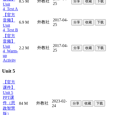
外教社
8.5 M
分享
收藏
下载
25
Unit
4_Text A
【官方
2017-04-
音频】
外教社
6.9 M
分享
收藏
下载
25
Unit
4_Text B
【官方
音频】
2017-04-
Unit
外教社
2.2 M
分享
收藏
下载
25
4_Warm-
up
Activity
Unit 5
【官方
课件】
Unit 5
PPT课
2023-02-
件（思
外教社
84 M
分享
收藏
下载
24
政智慧
版）