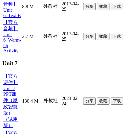
2017-04-
音频】
外教社
8.8 M
分享
收藏
下载
25
Unit
6_Text B
【官方
音频】
2017-04-
Unit
外教社
2.7 M
分享
收藏
下载
25
6_Warm-
up
Activity
Unit 7
【官方
课件】
Unit 7
PPT课
2023-02-
件（思
外教社
130.4 M
分享
收藏
下载
24
政智慧
版）
（试用
版）
【官方