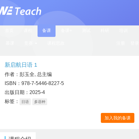
首页
课程
备课
备课+
测试
科研
培训
慕课
竞赛
课程思政
注册
登录
新启航日语 1
作者：彭玉全, 总主编
ISBN：978-7-5446-8227-5
出版日期：2025-4
标签：
日语
多语种
加入我的备课