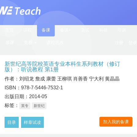
首页
课程
备课
备课+
测试
科研
培训
慕课
竞赛
课程思政
注册
登录
新世纪高等院校英语专业本科生系列教材（修订
版）：听说教程 第1册
作者：刘绍龙 詹成 康蕾 王柳琪 肖善香 宁大利 黄晶晶
ISBN：978-7-5446-7532-1
出版日期：2014-05
标签：
英专
新世纪
加入我的备课
目录
样章试读