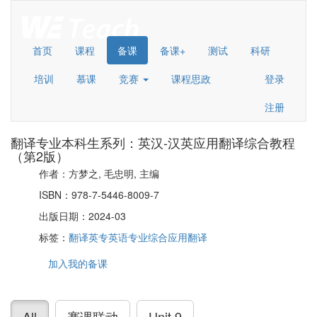
首页
课程
备课
备课+
测试
科研
培训
慕课
竞赛
课程思政
登录
注册
翻译专业本科生系列：英汉-汉英应用翻译综合教程
（第2版）
作者：方梦之, 毛忠明, 主编
ISBN：978-7-5446-8009-7
出版日期：2024-03
标签：
翻译
英专
英语专业
综合
应用翻译
加入我的备课