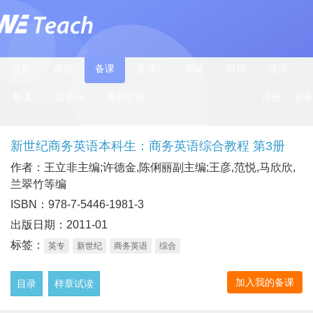
首页
课程
备课
备课+
测试
科研
培训
慕课
竞赛
课程思政
注册
登录
新世纪商务英语本科生：商务英语综合教程 第3册
作者：王立非主编;许德金,陈俐丽副主编;王彦,范悦,马欣欣,
兰翠竹等编
ISBN：978-7-5446-1981-3
出版日期：2011-01
标签：
英专
新世纪
商务英语
综合
加入我的备课
目录
样章试读