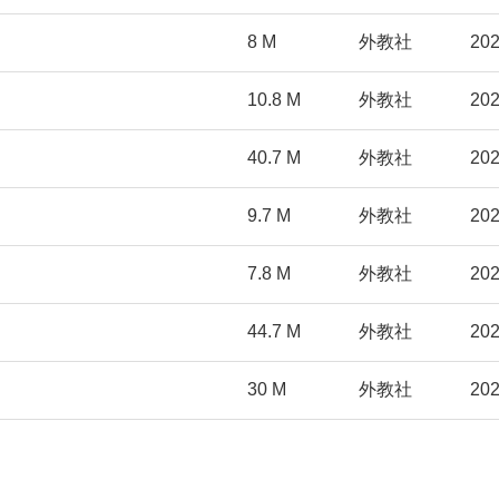
8 M
外教社
202
10.8 M
外教社
202
40.7 M
外教社
202
9.7 M
外教社
202
7.8 M
外教社
202
44.7 M
外教社
202
30 M
外教社
202