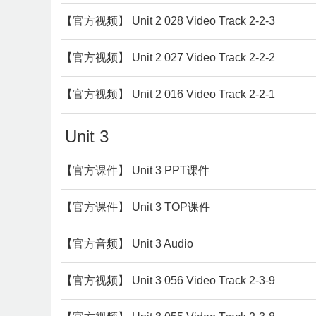
【官方视频】 Unit 2 028 Video Track 2-2-3
【官方视频】 Unit 2 027 Video Track 2-2-2
【官方视频】 Unit 2 016 Video Track 2-2-1
Unit 3
【官方课件】 Unit 3 PPT课件
【官方课件】 Unit 3 TOP课件
【官方音频】 Unit 3 Audio
【官方视频】 Unit 3 056 Video Track 2-3-9