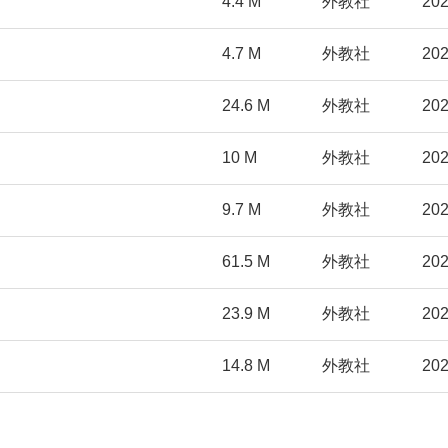
4.4 M
外教社
202
4.7 M
外教社
202
24.6 M
外教社
202
10 M
外教社
202
9.7 M
外教社
202
61.5 M
外教社
202
23.9 M
外教社
202
14.8 M
外教社
202