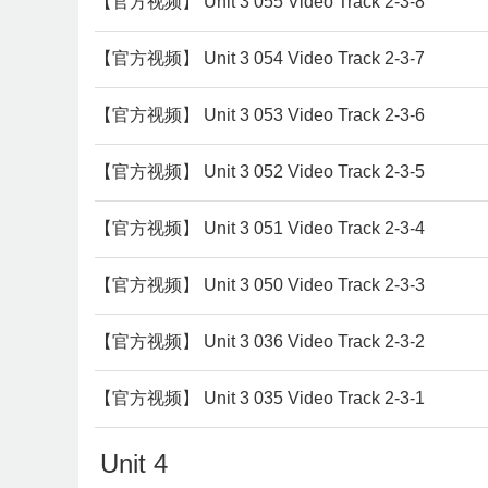
【官方视频】 Unit 3 055 Video Track 2-3-8
【官方视频】 Unit 3 054 Video Track 2-3-7
【官方视频】 Unit 3 053 Video Track 2-3-6
【官方视频】 Unit 3 052 Video Track 2-3-5
【官方视频】 Unit 3 051 Video Track 2-3-4
【官方视频】 Unit 3 050 Video Track 2-3-3
【官方视频】 Unit 3 036 Video Track 2-3-2
【官方视频】 Unit 3 035 Video Track 2-3-1
Unit 4