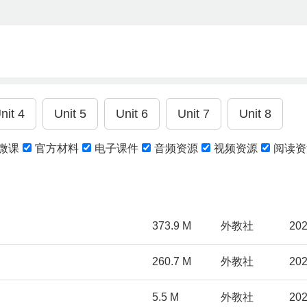
微课
官方材料
电子课件
音频资源
视频资源
阅读资
373.9 M
外教社
202
260.7 M
外教社
202
5.5 M
外教社
202