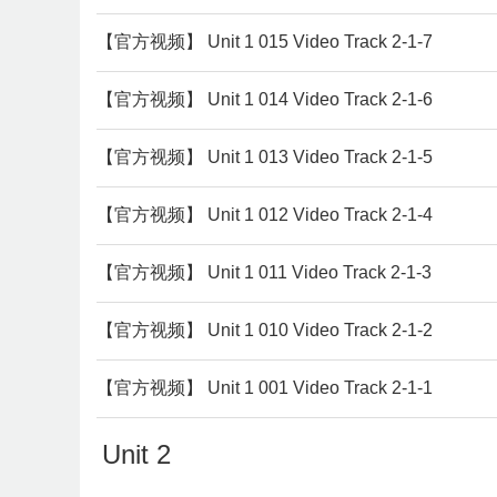
【官方视频】 Unit 1 015 Video Track 2-1-7
【官方视频】 Unit 1 014 Video Track 2-1-6
【官方视频】 Unit 1 013 Video Track 2-1-5
【官方视频】 Unit 1 012 Video Track 2-1-4
【官方视频】 Unit 1 011 Video Track 2-1-3
【官方视频】 Unit 1 010 Video Track 2-1-2
【官方视频】 Unit 1 001 Video Track 2-1-1
Unit 2