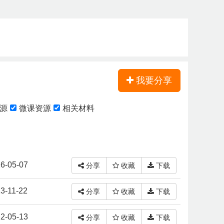
我要分享
源
微课资源
相关材料
6-05-07
分享
收藏
下载
3-11-22
分享
收藏
下载
2-05-13
分享
收藏
下载