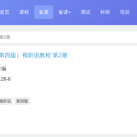
首页
课程
备课
备课+
测试
科研
培训
第2册
第四版）视听说教程 第2册
主编
128-6
视听说
第四版