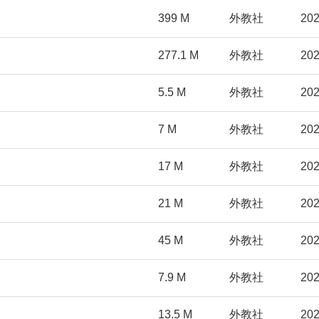
399 M
外教社
202
277.1 M
外教社
202
5.5 M
外教社
202
7 M
外教社
202
17 M
外教社
202
21 M
外教社
202
45 M
外教社
202
7.9 M
外教社
202
13.5 M
外教社
202