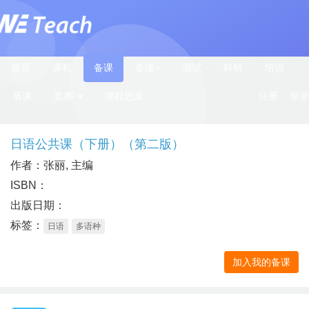
首页
课程
备课
备课+
测试
科研
培训
慕课
竞赛
课程思政
注册
登录
日语公共课（下册）（第二版）
作者：张丽, 主编
ISBN：
出版日期：
标签：
日语
多语种
加入我的备课