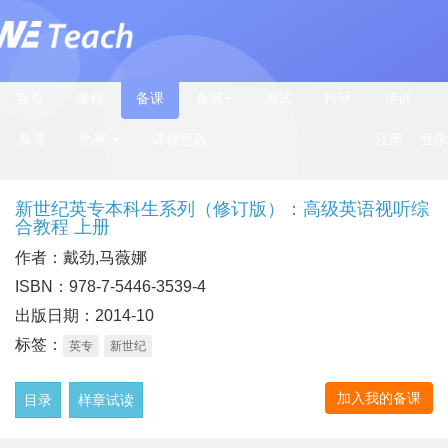
首页
课程
备课
备课+
测试
科研
培训
慕课
竞赛
课程思政
注册
登录
新世纪英专本科生系列（修订版）：高级英语视听综
合教程 上册
作者：戴劲,马薇娜
ISBN：978-7-5446-3539-4
出版日期：2014-10
标签：
英专
新世纪
加入我的备课
目录
样章试读