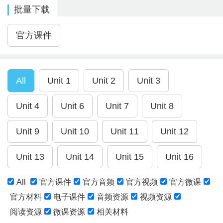
批量下载
All
官方课件
官方音频
官方视频
官方微课
官方材料
电子课件
音频资源
视频资源
阅读资源
微课资源
相关材料