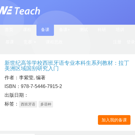
首页
课程
备课
备课+
测试
科研
培训
慕课
竞赛
课程思政
注册
登录
新世纪高等学校西班牙语专业本科生系列教材：拉丁
美洲区域国别研究入门
作者：李紫莹, 编著
ISBN：978-7-5446-7915-2
出版日期：
标签：
西班牙语
多语种
加入我的备课