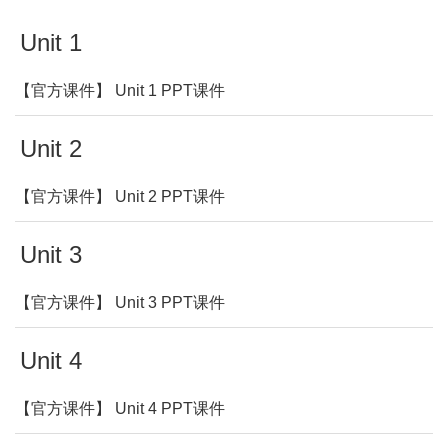
Unit 1
【官方课件】 Unit 1 PPT课件
Unit 2
【官方课件】 Unit 2 PPT课件
Unit 3
【官方课件】 Unit 3 PPT课件
Unit 4
【官方课件】 Unit 4 PPT课件