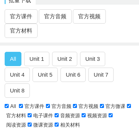
批量下载
All
官方课件
官方音频
官方视频
官方微课
官方材料
电子课件
音频资源
视频资源
阅读资源
微课资源
相关材料