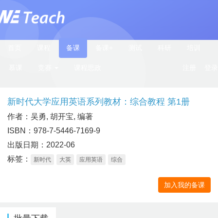
首页
课程
备课
备课+
测试
科研
培训
慕课
竞赛
课程思政
注册
登录
新时代大学应用英语系列教材：综合教程 第1册
作者：吴勇, 胡开宝, 编著
ISBN：978-7-5446-7169-9
出版日期：2022-06
标签：
新时代
大英
应用英语
综合
加入我的备课