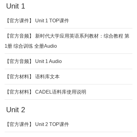
Unit 1
【官方课件】 Unit 1 TOP课件
【官方音频】 新时代大学应用英语系列教材：综合教程 第
1册 综合训练 全册Audio
【官方音频】 Unit 1 Audio
【官方材料】 语料库文本
【官方材料】 CADEL语料库使用说明
Unit 2
【官方课件】 Unit 2 TOP课件