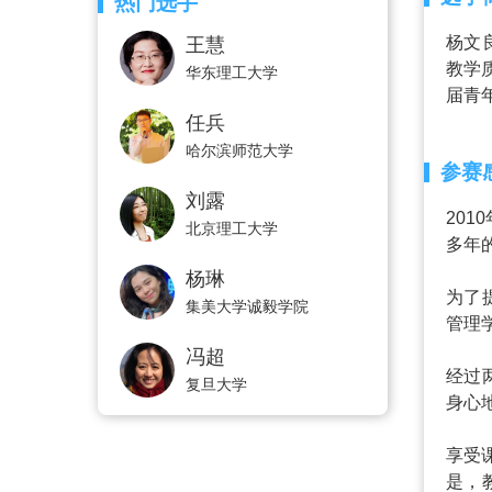
热门选手
杨文
王慧
教学
华东理工大学
届青
任兵
哈尔滨师范大学
参赛
刘露
20
北京理工大学
多年
杨琳
为了
集美大学诚毅学院
管理
冯超
经过
复旦大学
身心
享受
是，