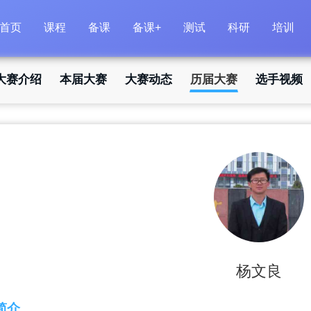
首页
课程
备课
备课+
测试
科研
培训
大赛介绍
本届大赛
大赛动态
历届大赛
选手视频
杨文良
简介