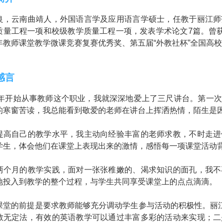
良，云南曲靖人，外国语言学及应用语言学硕士，任教于丽江师
质量工程一项和校级教学质量工程一项，发表学术论文7篇。曾获
年教师课堂教学微课竞赛复赛优秀奖、第五届“外教社杯”全国高
感言
10年开始从事教师这个职业，我就深深地爱上了三尺讲台。第一
的寒窗苦读，我总能看到敬爱的老师在讲台上挥洒热情，陌生是因
提高自己的教学水平，我主动向经验丰富的老师求教，不时走进
学生，体会他们在课堂上表现出来的激情，感悟每一项课堂活动
两个月的教学实践，面对一张张稚嫩的、渴求知识的面孔，我不
地投入到教学的整个过程，与学生共同享受课堂上的点点滴滴。
课堂的前提是要求教师能够充分调动学生参与活动的积极性。丽江
教无定法，有效的英语教学可以通过丰富多彩的活动来实现；二