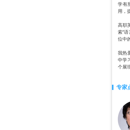
学有
用，
高职
索“
位中
我热
中学
个展
专家