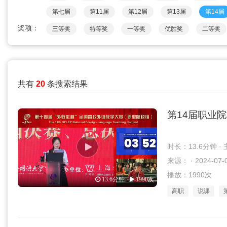
第七届
第11届
第12届
第13届
第14届
奖项：
三等奖
特等奖
一等奖
优胜奖
二等奖
共有
20
条搜索结果
第14届职业
时长：13.6分钟 
来源： · 2024-07-
播放：1990次
13.6分钟
1990次
高职
说课