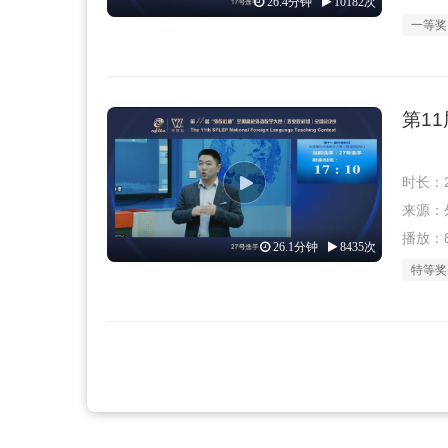
26.4分钟
10182次
一等奖
第1
时长：2
来源：外教
播放：8
26.1分钟
8435次
特等奖