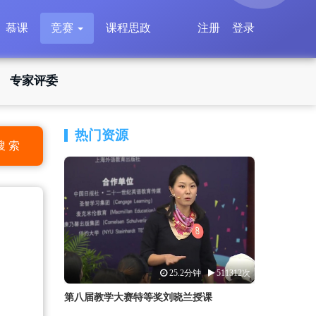
慕课
竞赛
课程思政
注册
登录
专家评委
热门资源
搜 索
25.2分钟
511312次
第八届教学大赛特等奖刘晓兰授课