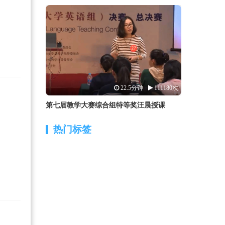
22.5分钟
111180次
第七届教学大赛综合组特等奖汪晨授课
热门标签