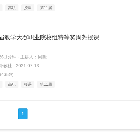
高职
授课
第11届
1届教学大赛职业院校组特等奖周尧授课
6.1分钟 · 主讲人：周尧
社 · 2021-07-13
435次
高职
授课
第11届
1