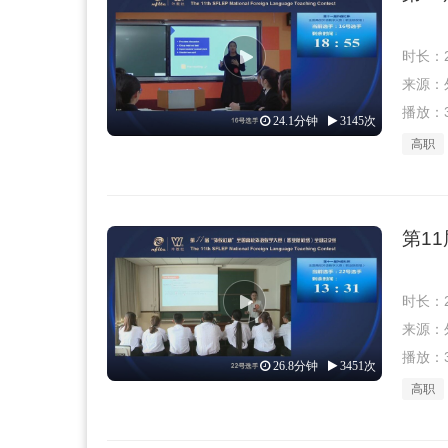
时长：2
来源：外教
播放：3
24.1分钟
3145次
高职
第1
时长：2
来源：外教
播放：3
26.8分钟
3451次
高职