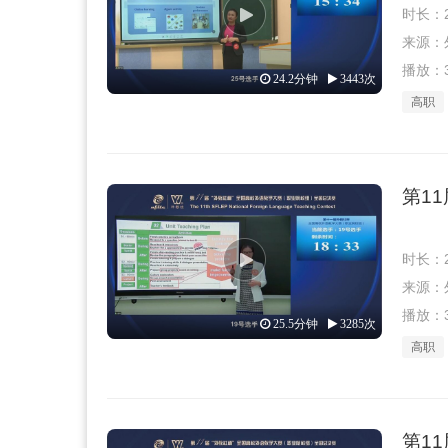
时长：2
来源：外教
播放：3
24.2分钟
3443次
高职
第1
时长：2
来源：外教
播放：3
25.5分钟
3285次
高职
第1