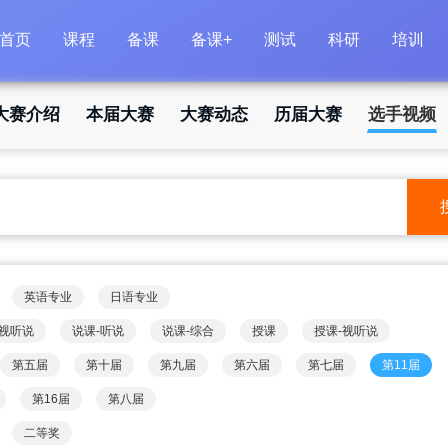
首页
课程
备课
备课+
测试
科研
培训
大赛介绍
本届大赛
大赛动态
历届大赛
选手视频
英语专业
日语专业
-视听说
说课-听说
说课-综合
授课
授课-视听说
第五届
第十届
第九届
第六届
第七届
第11届
第16届
第八届
二等奖