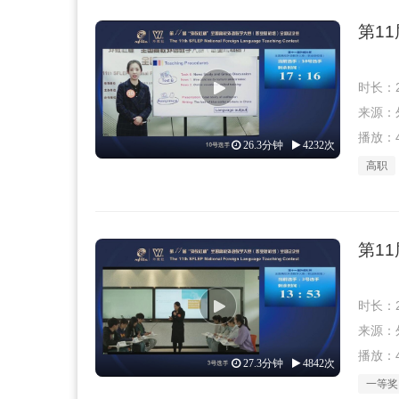
第1
时长：2
来源：外教
播放：4
26.3分钟
4232次
高职
第1
时长：2
来源：外教
播放：4
27.3分钟
4842次
一等奖