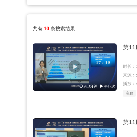
共有
10
条搜索结果
第1
时长：2
来源：外教
播放：4
26.3分钟
4417次
高职
第1