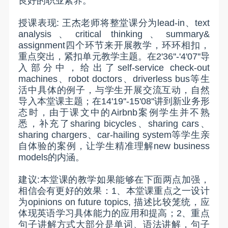
良好的职业素养。
授课表现
:
王杰老师将整堂课分为
lead-in
、
text
analysis
、
critical thinking
、
summary&
assignment
四个环节来开展教学，环环相扣，
重点突出，紧扣单元教学主题。在
2'36''-'4'07''
导
入部分中，给出了
self-service check-out
machines
、
robot doctors
、
driverless bus
等生
活中具体的例子，与学生开展交流互动，自然
导入本堂课主题；在
14'19''-15'08''
讲到新业务形
态时，由于课文中的
Airbnb
案例学生并不熟
悉，补充了
sharing bicycles
、
sharing cars
、
sharing chargers
、
car-hailing system
等学生亲
自体验的案例，让学生精准理解
new business
models
的内涵。
建议
:
本堂课的教学如果能够在下面两点加强，
相信会有更好的效果：
1
、本堂课重点之一设计
为
opinions on future topics,
描述比较笼统，应
体现英语学习具体能力的应用和提高；
2
、重点
句子讲解方式大部分是单词、语法讲解，句子