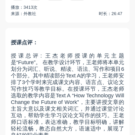
播放：3413次
来源：外教社
时长：26:47
授课点评：
授课总评
:
王杰老师授课的单元主题
是
“Future”
。
在教学设计环节，王老师将本单元
划分为词汇、听说、精读、语法、写作和项目
6
个部分。其中精读部分
Text A
的学习，王老师安
排了
3
个学时来完成课文内容、语言点、议论文
写作技巧等教学目标。在授课环节，王杰老师
选取的教学内容是
Text A “How Technology Will
Change the Future of Work”
，主要讲授文章的
主旨大意以及课文相关词汇，并通过课堂讨论
互动，帮助学生学习议论文写作的技巧。王老
师口语标准，表达准确，教学目标明确，讲解
轻松流畅，教态自然大方，语速适中，展现了