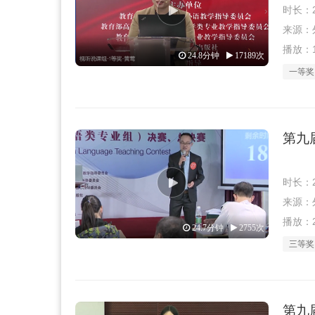
时长：2
来源：外教
播放：1
24.8分钟
17189次
一等奖
第九
时长：2
来源：外教
播放：2
24.7分钟
2755次
三等奖
第九