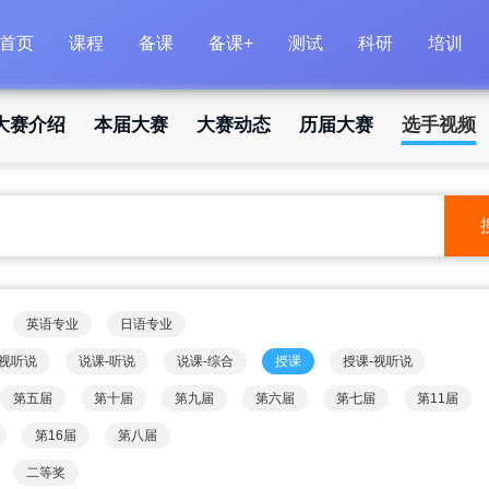
首页
课程
备课
备课+
测试
科研
培训
大赛介绍
本届大赛
大赛动态
历届大赛
选手视频
英语专业
日语专业
-视听说
说课-听说
说课-综合
授课
授课-视听说
第五届
第十届
第九届
第六届
第七届
第11届
第16届
第八届
二等奖