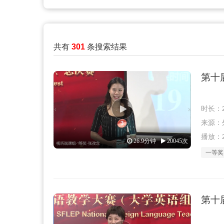
共有
301
条搜索结果
第十
时长：2
来源：外教
播放：2
26.9分钟
20045次
一等奖
第十