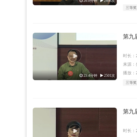
26.0分钟
2498次
三等奖
第九
时长：2
来源：外教
播放：2
25.4分钟
2501次
三等奖
第九
时长：2