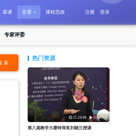
慕课
竞赛
课程思政
注册
登录
专家评委
热门资源
搜 索
25.2分钟
511275次
第八届教学大赛特等奖刘晓兰授课