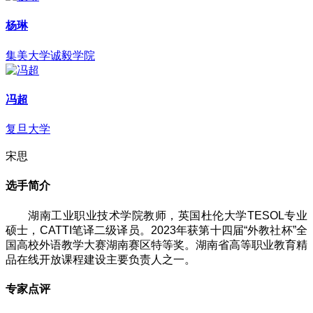
杨琳
集美大学诚毅学院
冯超
复旦大学
宋思
选手简介
湖南工业职业技术学院教师，英国杜伦大学
TESOL专业
硕士，CATTI笔译二级译员。2023年获第十四届“外教社杯”全
国高校外语教学大赛湖南赛区特等奖。湖南省高等职业教育精
品在线开放课程建设主要负责人之一。
专家点评