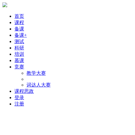
首页
课程
备课
备课+
测试
科研
培训
慕课
竞赛
教学大赛
词达人大赛
课程思政
登录
注册