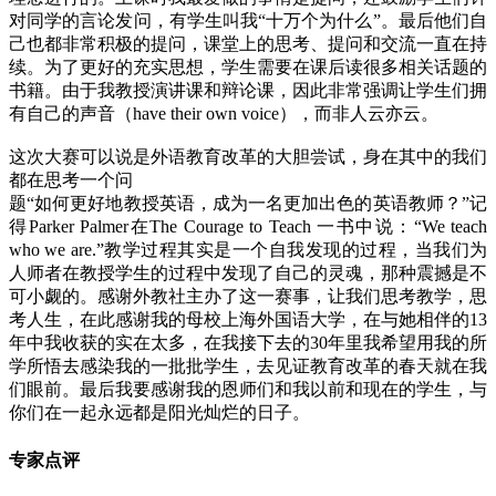
对同学的言论发问，有学生叫我“十万个为什么”。最后他们自
己也都非常积极的提问，课堂上的思考、提问和交流一直在持
续。为了更好的充实思想，学生需要在课后读很多相关话题的
书籍。由于我教授演讲课和辩论课，因此非常强调让学生们拥
有自己的声音（have their own voice），而非人云亦云。
这次大赛可以说是外语教育改革的大胆尝试，身在其中的我们
都在思考一个问
题“如何更好地教授英语，成为一名更加出色的英语教师？”记
得Parker Palmer在The Courage to Teach 一书中说：“We teach
who we are.”教学过程其实是一个自我发现的过程，当我们为
人师者在教授学生的过程中发现了自己的灵魂，那种震撼是不
可小觑的。感谢外教社主办了这一赛事，让我们思考教学，思
考人生，在此感谢我的母校上海外国语大学，在与她相伴的13
年中我收获的实在太多，在我接下去的30年里我希望用我的所
学所悟去感染我的一批批学生，去见证教育改革的春天就在我
们眼前。最后我要感谢我的恩师们和我以前和现在的学生，与
你们在一起永远都是阳光灿烂的日子。
专家点评