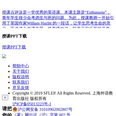
授课点评这是一堂优秀的英语课。本课主题是“Euthanasia”，
青年学生很少会考虑生与死的问题。为此，授课教师一开始引
用了英国作家William Hazlitt 的一段话，让学生思考生命的意
义，迅速进入本课主题。接着播放了一段关于安乐死的录像，
点出两个关键词：“murder”和“humane”，这一个热身阶段比较
授课PPT下载
长，花了四分多钟时间，但是有思想深度，引导学生思考两种
决然对立的观点。在这个基础上，授课教师对全文进行了深入
授课PPT下载
分析，分析非常细致到位，步步深入，启发思考，不但解释疑
难词语，帮助学生排除语言障碍，而且穿插讲解词源、修辞、
词语搭配方面的知识，自然而贴切，这些语言铺垫有利于帮助
帮助中心
学生吃透文章精神；从示范课前后两次简单的举手调查可以看
关于我们
出，学生对“euthanasia”的看法有了变化，说明充分理解了文章
版权说明
意义。语言课的首要任务是帮助学生打好扎实的语言基础，拓
联系我们
展学生对相关词汇和语法结构的理解和运用，授课教师做到了
意见反馈
这一点，还善于寓人文教育于语言教学之中，让学生领悟不但
Copyright © 2019 SFLEP. All Rights Reserved. 上海外语教
要珍惜生命，更要对人充满同情心。授课教师英语出色，语
×
育出版社 版权所有
音、语调准确自然，表达流畅，思维敏捷，上课充满激情，课
沪ICP备05013223号-1
堂气氛活跃，积极与学生互动。授课教师有较好的语言基本
请把
沪公网安备 31010902002807号
功，对文章进行了充分的研读，理解比较准确，能抓住文章要
您的
（署）网出证（沪）字第 002 号
点和难点，只有对教学材料的结构和内容非常熟悉，上课才能