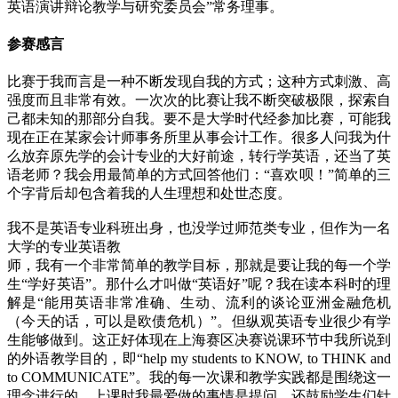
英语演讲辩论教学与研究委员会”常务理事。
参赛感言
比赛于我而言是一种不断发现自我的方式；这种方式刺激、高
强度而且非常有效。一次次的比赛让我不断突破极限，探索自
己都未知的那部分自我。要不是大学时代经参加比赛，可能我
现在正在某家会计师事务所里从事会计工作。很多人问我为什
么放弃原先学的会计专业的大好前途，转行学英语，还当了英
语老师？我会用最简单的方式回答他们：“喜欢呗！”简单的三
个字背后却包含着我的人生理想和处世态度。
我不是英语专业科班出身，也没学过师范类专业，但作为一名
大学的专业英语教
师，我有一个非常简单的教学目标，那就是要让我的每一个学
生“学好英语”。那什么才叫做“英语好”呢？我在读本科时的理
解是“能用英语非常准确、生动、流利的谈论亚洲金融危机
（今天的话，可以是欧债危机）”。但纵观英语专业很少有学
生能够做到。这正好体现在上海赛区决赛说课环节中我所说到
的外语教学目的，即“help my students to KNOW, to THINK and
to COMMUNICATE”。我的每一次课和教学实践都是围绕这一
理念进行的。上课时我最爱做的事情是提问，还鼓励学生们针