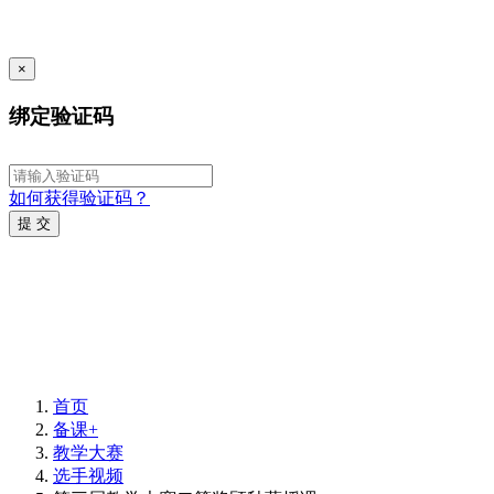
×
绑定验证码
如何获得验证码？
提 交
首页
备课+
教学大赛
选手视频