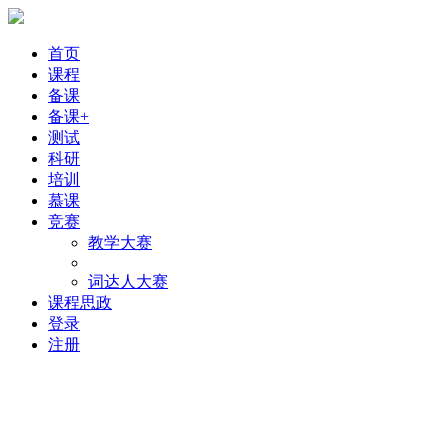
首页
课程
备课
备课+
测试
科研
培训
慕课
竞赛
教学大赛
词达人大赛
课程思政
登录
注册