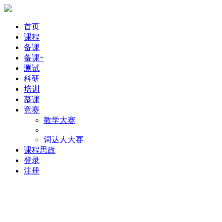
首页
课程
备课
备课+
测试
科研
培训
慕课
竞赛
教学大赛
词达人大赛
课程思政
登录
注册