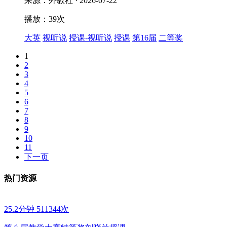
来源：外教社 · 2026-07-22
播放：39次
大英
视听说
授课-视听说
授课
第16届
二等奖
1
2
3
4
5
6
7
8
9
10
11
下一页
热门资源
25.2分钟
511344次