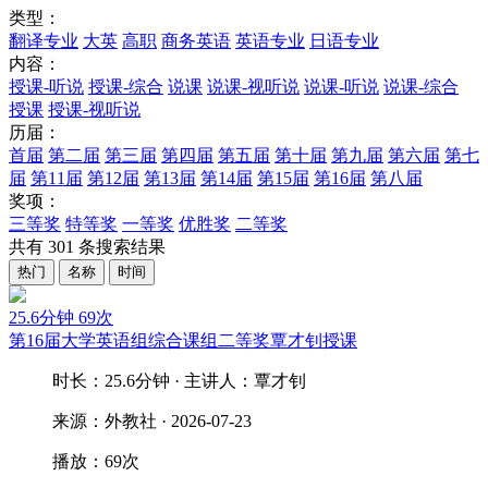
类型：
翻译专业
大英
高职
商务英语
英语专业
日语专业
内容：
授课-听说
授课-综合
说课
说课-视听说
说课-听说
说课-综合
授课
授课-视听说
历届：
首届
第二届
第三届
第四届
第五届
第十届
第九届
第六届
第七
届
第11届
第12届
第13届
第14届
第15届
第16届
第八届
奖项：
三等奖
特等奖
一等奖
优胜奖
二等奖
共有
301
条搜索结果
热门
名称
时间
25.6分钟
69次
第16届大学英语组综合课组二等奖覃才钊授课
时长：25.6分钟 · 主讲人：覃才钊
来源：外教社 · 2026-07-23
播放：69次