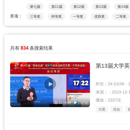
第七届
第11届
第12届
第13届
第14届
奖项：
三等奖
特等奖
一等奖
优胜奖
二等奖
共有
834
条搜索结果
第13届大学
时长：24.5分钟 
来源： · 2023-12-
播放：2327次
24.5分钟
2327次
大英
综合