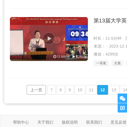
第13届大学
时长：11.6分钟 
来源： · 2023-12-
播放：4299次
11.6分钟
4299次
一等奖
大英
上一页
7
8
9
10
11
12
13
1
帮助中心
关于我们
版权说明
联系我们
意见反馈