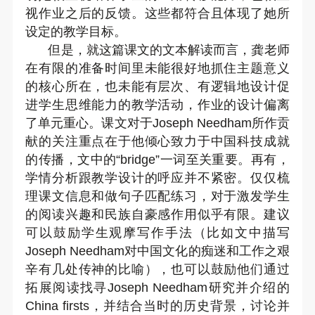
视作业之后的反馈。这些都符合且体现了她所
设定的教学目标。
但是，就这篇课文的文本解读而言，龚老师
在有限的准备时间里未能很好地抓住主题意义
的核心所在，也未能有层次、有逻辑地设计促
进学生思维能力的教学活动，作业的设计偏离
了单元重心。课文对于
Joseph Needham
所作贡
献的关注重点在于他倾心致力于中国科技成就
的传播，文中的“
bridge
”一词至关重要。再有，
学情分析跟教学设计的呼应并不紧密。仅仅梳
理课文信息和做句子匹配练习，对于激发学生
的阅读兴趣和民族自豪感作用似乎有限。建议
可以鼓励学生观摩写作手法（比如文中描写
Joseph Needham
对中国文化的痴迷和工作之艰
辛有几处传神的比喻），也可以鼓励他们通过
拓展阅读找寻
Joseph Needham
研究并介绍的
China firsts
，并结合当时的历史背景，讨论并