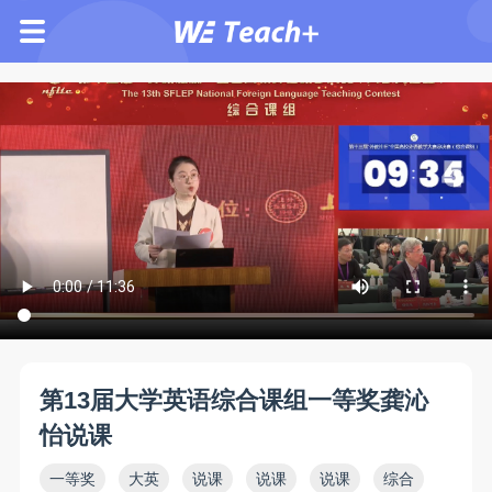
第13届大学英语综合课组一等奖龚沁
怡说课
一等奖
大英
说课
说课
说课
综合