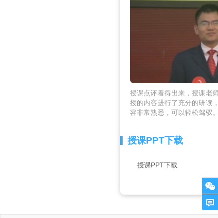
授课点评看得出来，授课老
授的内容进行了充分的研读
容非常熟悉，可以轻松驾驭
出本课主题：“Learning is a n
一个简单的 survey 引导
授课PPT下载
同的态度，迅速将思维调整
课教学目标和教学安排。该
扎实、口语表达准确、自然
授课PPT下载
课有条不紊。授课老师还善
来突出重点。尤其值得称颂
实无华，无哗众取宠之心，
课老师具备较好的应用语言
活动的结构、流程安排合理,