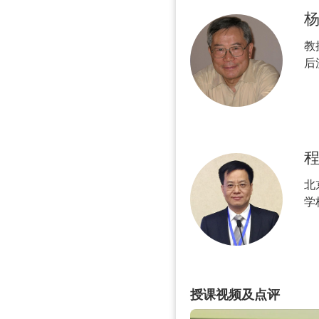
教
后
英
家
库
北
学
教
员
括
授课视频及点评