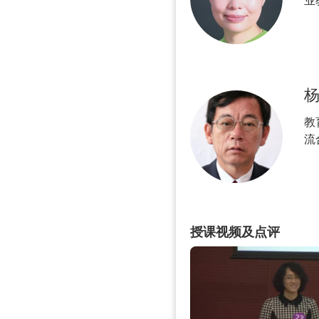
业
家
教
流
一
授课视频及点评