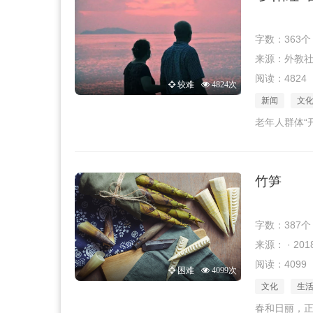
字数：363个
来源：外教社 · 
阅读：4824
较难
4824次
新闻
文
老年人群体“开
竹笋
字数：387个
来源： · 2018
阅读：4099
困难
4099次
文化
生
春和日丽，