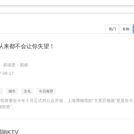
热门
名称
从来都不会让你失望！
 · 易读度：困难
-08-17
览
城市
文化
今日推荐
馆将要在今年十月正式对公众开放，上海博物馆的“大英百物展”更是在今
物馆热”。
唱响KTV