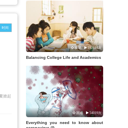
时间
较易
192644次
Balancing College Life and Academics
夏掀起
困难
54019次
Everything you need to know about
coronavirus (Ⅰ)