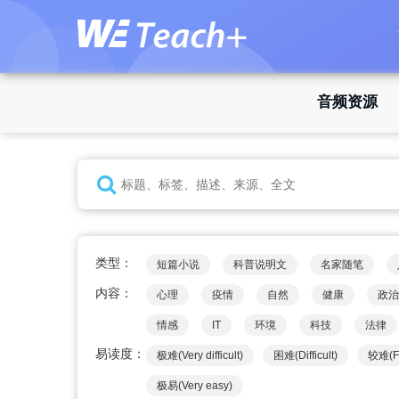
音频资源
类型：
短篇小说
科普说明文
名家随笔
内容：
心理
疫情
自然
健康
政治
情感
IT
环境
科技
法律
易读度：
极难(Very difficult)
困难(Difficult)
较难(Fai
极易(Very easy)