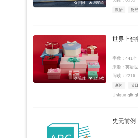
阅读：8995
困难
8995次
政治
财
世界上独
字数：441个
来源：英语世界 
阅读：2216
较难
2216次
新闻
节
Unique gift g
史无前例