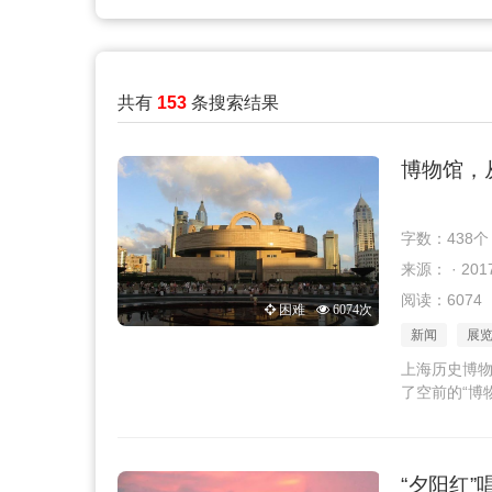
共有
153
条搜索结果
博物馆，
字数：438个
来源： · 2017
阅读：6074
困难
6074次
新闻
展
上海历史博物
了空前的“博
“夕阳红”