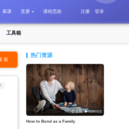
慕课
竞赛
课程思政
注册
登录
工具箱
热门资源
搜 索
学
容易
428958次
How to Bond as a Family