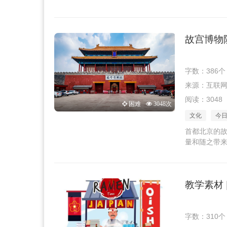
故宫博物
字数：386个
来源：互联网 · 
阅读：3048
困难
3048次
文化
今
首都北京的
量和随之带
教学素材
字数：310个