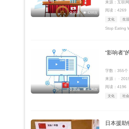
来源：互联网 · 
阅读：4269
较易
4269次
文化
生
Stop Eating 
“影响者”
字数：355个
来源： · 2019
阅读：4196
困难
4196次
文化
社
日本援助