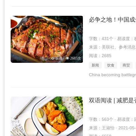
必争之地！中国成
字数：431个 · 易读度：
来源：美联社、参考消息网 · 
阅读：2685
极难
2685次
新闻
饮食
商贸
China becoming battleg
双语阅读 | 减肥
字数：563个 · 易读度：
来源：王淑怡 · 2021-05-