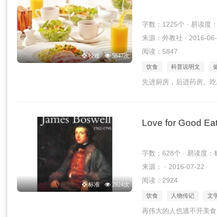
字数：1225个 · 易读度
来源：外教社 · 2016-06-
阅读：5847
较难
5847次
饮食
科普说明文
先进厨房，后进药房。吃
Love for Good Ea
字数：628个 · 易读度：
来源： · 2016-07-22
阅读：2924
标准
2924次
饮食
人物传记
文
再伟大的人也逃不开美食