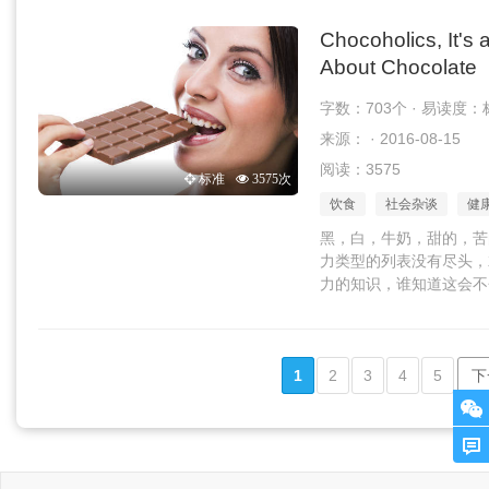
Chocoholics, It's
About Chocolate
字数：703个 · 易读度：
来源： · 2016-08-15
阅读：3575
标准
3575次
饮食
社会杂谈
健
黑，白，牛奶，甜的，苦
力类型的列表没有尽头，
力的知识，谁知道这会不
1
2
3
4
5
下