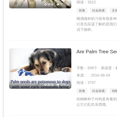
阅读：3522
较难
3522次
饮食
社会杂谈
文
喝酒碰杯的习俗有很多种
们首先应该了解的是我们
况下碰杯。
Are Palm Tree Se
字数：838个 · 易读度：
来源： · 2016-08-04
阅读：3797
标准
3797次
饮食
社会杂谈
动
棕榈树种子对狗是有毒的
让它们乱吃东西哦。