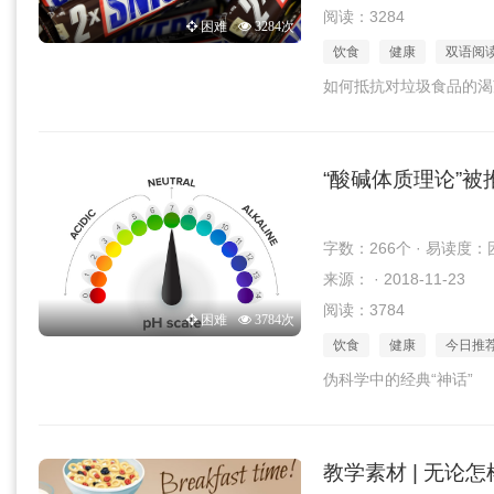
阅读：3284
困难
3284次
饮食
健康
双语阅
如何抵抗对垃圾食品的渴
“酸碱体质理论”被
字数：266个 · 易读度：
来源： · 2018-11-23
阅读：3784
困难
3784次
饮食
健康
今日推
伪科学中的经典“神话”
教学素材 | 无论