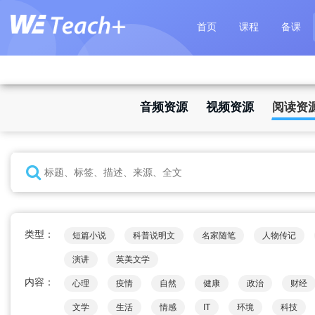
首页
课程
备课
音频资源
视频资源
阅读资
类型：
短篇小说
科普说明文
名家随笔
人物传记
演讲
英美文学
内容：
心理
疫情
自然
健康
政治
财经
文学
生活
情感
IT
环境
科技