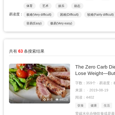
体育
艺术
娱乐
励志
易读度：
极难(Very difficult)
困难(Difficult)
较难(Fairly difficult)
容易(Easy)
极易(Very easy)
共有
63
条搜索结果
The Zero Carb Di
Lose Weight—But 
字数：359个 · 易读度：
来源： · 2019-08-19
阅读：4402
标准
4402次
饮食
健康
生活
零碳水化合物饮食或是最