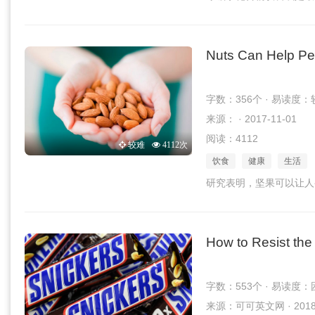
Nuts Can Help Pe
字数：356个 · 易读度：
来源： · 2017-11-01
阅读：4112
较难
4112次
饮食
健康
生活
研究表明，坚果可以让人
How to Resist the
字数：553个 · 易读度：
来源：可可英文网 · 2018-