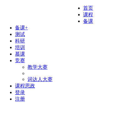
首页
课程
备课
备课+
测试
科研
培训
慕课
竞赛
教学大赛
词达人大赛
课程思政
登录
注册