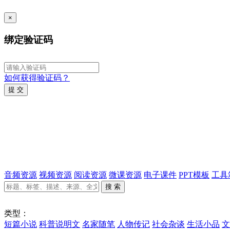
×
绑定验证码
如何获得验证码？
提 交
音频资源
视频资源
阅读资源
微课资源
电子课件
PPT模板
工具
搜 索
类型：
短篇小说
科普说明文
名家随笔
人物传记
社会杂谈
生活小品
文