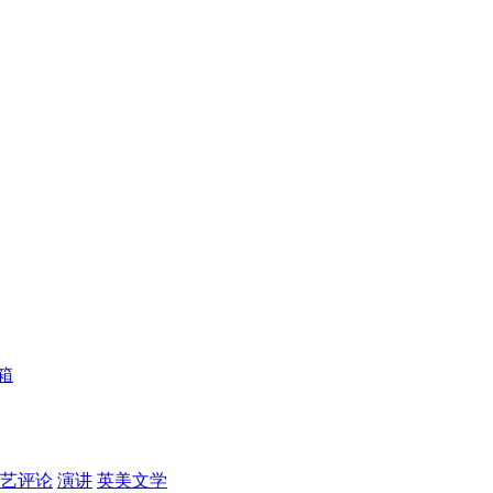
箱
艺评论
演讲
英美文学