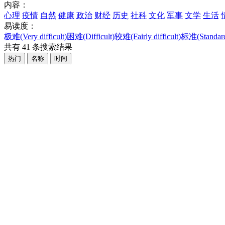
内容：
心理
疫情
自然
健康
政治
财经
历史
社科
文化
军事
文学
生活
易读度：
极难(Very difficult)
困难(Difficult)
较难(Fairly difficult)
标准(Standar
共有
41
条搜索结果
热门
名称
时间
极难
2117次
科学美国人｜疫情的唯一好处
字数：347个 · 易读度：极难
来源：科学美国人 · 2020-08-18