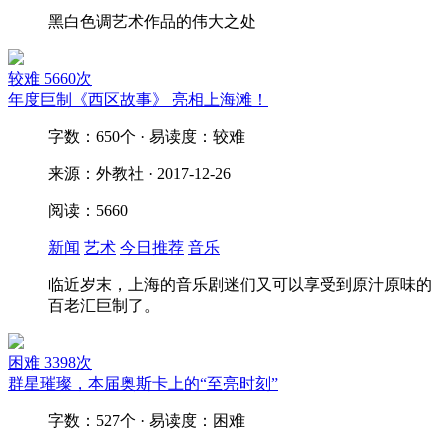
黑白色调艺术作品的伟大之处
较难
5660次
年度巨制《西区故事》 亮相上海滩！
字数：650个 · 易读度：较难
来源：外教社 · 2017-12-26
阅读：5660
新闻
艺术
今日推荐
音乐
临近岁末，上海的音乐剧迷们又可以享受到原汁原味的
百老汇巨制了。
困难
3398次
群星璀璨，本届奥斯卡上的“至亮时刻”
字数：527个 · 易读度：困难