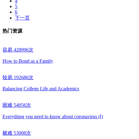
4
5
6
下一页
热门资源
容易
428996次
How to Bond as a Family
较易
192686次
Balancing College Life and Academics
困难
54056次
Everything you need to know about coronavirus (Ⅰ)
极难
53008次