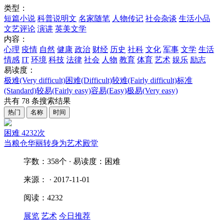
类型：
短篇小说
科普说明文
名家随笔
人物传记
社会杂谈
生活小品
文艺评论
演讲
英美文学
内容：
心理
疫情
自然
健康
政治
财经
历史
社科
文化
军事
文学
生活
情感
IT
环境
科技
法律
社会
人物
教育
体育
艺术
娱乐
励志
易读度：
极难(Very difficult)
困难(Difficult)
较难(Fairly difficult)
标准
(Standard)
较易(Fairly easy)
容易(Easy)
极易(Very easy)
共有
78
条搜索结果
热门
名称
时间
困难
4232次
当粮仓华丽转身为艺术殿堂
字数：358个 · 易读度：困难
来源： · 2017-11-01
阅读：4232
展览
艺术
今日推荐