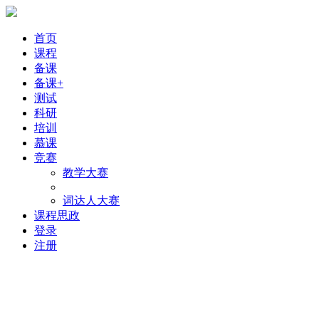
首页
课程
备课
备课+
测试
科研
培训
慕课
竞赛
教学大赛
词达人大赛
课程思政
登录
注册