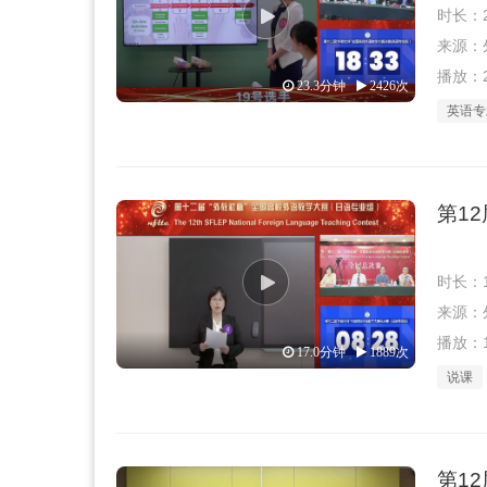
时长：2
来源：外教
播放：2
23.3分钟
2426次
英语专
第1
时长：1
来源：外教
播放：1
17.0分钟
1889次
说课
第1