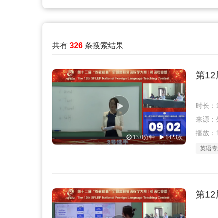
共有
326
条搜索结果
第1
时长：1
来源：外教
播放：1
13.0分钟
1423次
英语专
第1