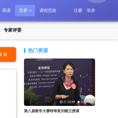
慕课
竞赛
课程思政
注册
登录
专家评委
热门资源
搜 索
25.2分钟
511246次
第八届教学大赛特等奖刘晓兰授课