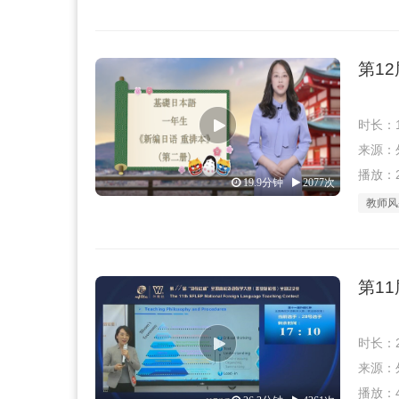
第1
时长：1
来源：外教
播放：2
19.9分钟
2077次
教师风
第1
时长：2
来源：外教
播放：4