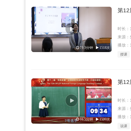
第1
时长：1
来源：外教
播放：1
19.3分钟
1518次
授课
第1
时长：1
来源：外教
播放：1
16.5分钟
1599次
说课