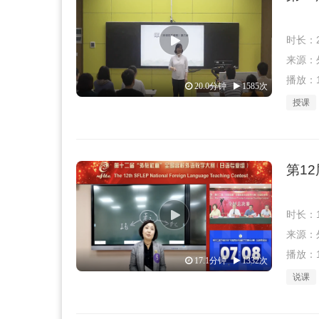
时长：2
来源：外教
播放：1
20.0分钟
1585次
授课
第1
时长：1
来源：外教
播放：1
17.1分钟
1332次
说课