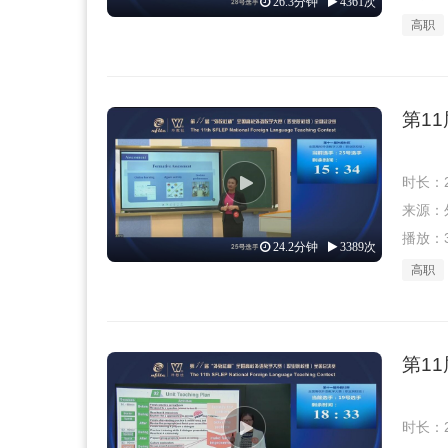
26.3分钟
4361次
高职
第1
时长：2
来源：外教
播放：3
24.2分钟
3389次
高职
第1
时长：2