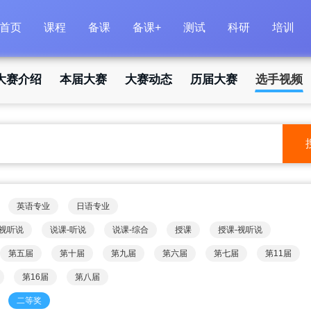
首页
课程
备课
备课+
测试
科研
培训
大赛介绍
本届大赛
大赛动态
历届大赛
选手视频
英语专业
日语专业
-视听说
说课-听说
说课-综合
授课
授课-视听说
第五届
第十届
第九届
第六届
第七届
第11届
第16届
第八届
二等奖