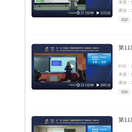
来源：外教
播放：3
25.5分钟
3232次
高职
第1
时长：2
来源：外教
播放：3
24.1分钟
3091次
高职
第1