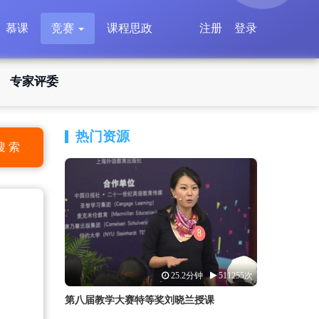
慕课
竞赛
课程思政
注册
登录
专家评委
热门资源
搜 索
25.2分钟
511255次
第八届教学大赛特等奖刘晓兰授课