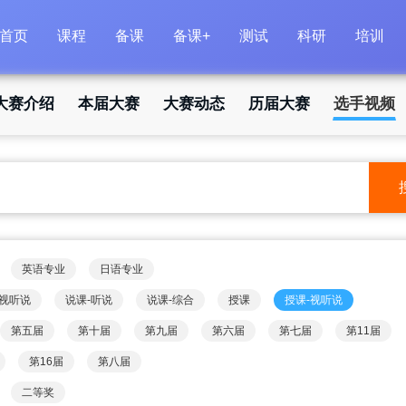
首页
课程
备课
备课+
测试
科研
培训
大赛介绍
本届大赛
大赛动态
历届大赛
选手视频
英语专业
日语专业
-视听说
说课-听说
说课-综合
授课
授课-视听说
第五届
第十届
第九届
第六届
第七届
第11届
第16届
第八届
二等奖