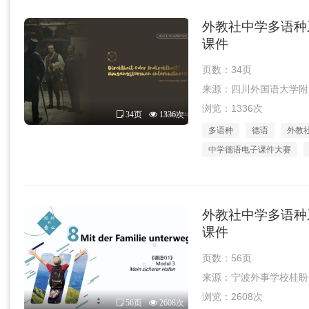
外教社中学多语种系
课件
页数：34页
来源：四川外国语大学附属外
浏览：1336次
34页
1336次
多语种
德语
外教
中学德语电子课件大赛
外教社中学多语种系
课件
页数：56页
来源：宁波外事学校桂盼团队 
浏览：2608次
56页
2608次