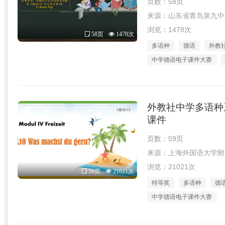
页数：58页
来源：山东省青岛第九中学王子
浏览：1478次
58页
1478次
多语种
德语
外教
中学德语电子课件大赛
外教社中学多语种系
课件
页数：59页
来源：上海外国语大学附属龙
浏览：21021次
59页
21021次
特等奖
多语种
德
中学德语电子课件大赛