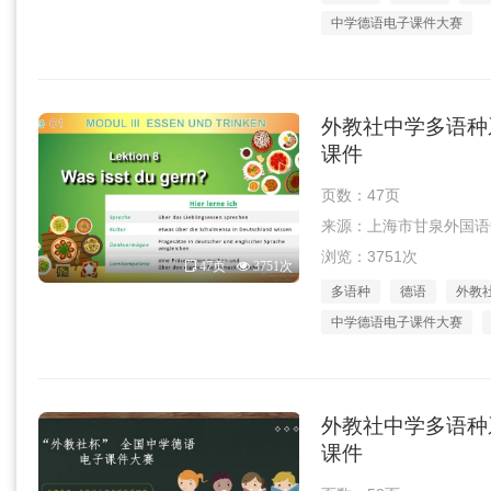
中学德语电子课件大赛
外教社中学多语种系
课件
页数：47页
来源：上海市甘泉外国语中学李
浏览：3751次
47页
3751次
多语种
德语
外教
中学德语电子课件大赛
外教社中学多语种系
课件