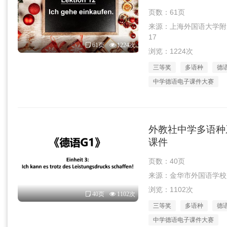
页数：61页
来源：上海外国语大学附属外
17
61页
1224次
浏览：1224次
三等奖
多语种
德
中学德语电子课件大赛
外教社中学多语种系
课件
页数：40页
来源：金华市外国语学校赵建晖
浏览：1102次
40页
1102次
三等奖
多语种
德
中学德语电子课件大赛