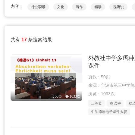
内容：
行业职场
文化
写作
精读
视听说
共有
17
条搜索结果
外教社中学多语种系
课件
页数：50页
来源：宁波市第三中学施梅英团
浏览：1033次
50页
1033次
三等奖
多语种
德
中学德语电子课件大赛