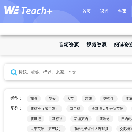
首页
课程
备课
音频资源
视频资源
阅读资
类型：
商务
英专
大英
高职
研究生
师
系列：
新标准（第二版）
新目标
全新版大学进阶英语
新世纪
新标准
新编英语
新理念
日语电
大学英语（第三版）
德语电子课件大赛展播
交际德