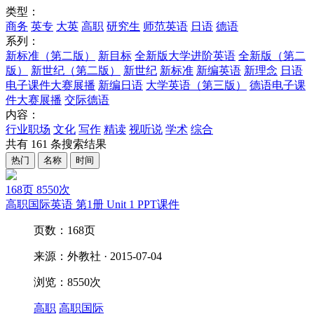
类型：
商务
英专
大英
高职
研究生
师范英语
日语
德语
系列：
新标准（第二版）
新目标
全新版大学进阶英语
全新版（第二
版）
新世纪（第二版）
新世纪
新标准
新编英语
新理念
日语
电子课件大赛展播
新编日语
大学英语（第三版）
德语电子课
件大赛展播
交际德语
内容：
行业职场
文化
写作
精读
视听说
学术
综合
共有
161
条搜索结果
热门
名称
时间
168页
8550次
高职国际英语 第1册 Unit 1 PPT课件
页数：168页
来源：外教社 · 2015-07-04
浏览：8550次
高职
高职国际