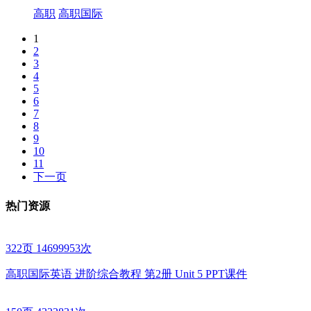
高职
高职国际
1
2
3
4
5
6
7
8
9
10
11
下一页
热门资源
322页
14699953次
高职国际英语 进阶综合教程 第2册 Unit 5 PPT课件