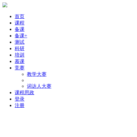
首页
课程
备课
备课+
测试
科研
培训
慕课
竞赛
教学大赛
词达人大赛
课程思政
登录
注册