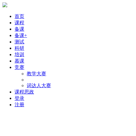
首页
课程
备课
备课+
测试
科研
培训
慕课
竞赛
教学大赛
词达人大赛
课程思政
登录
注册