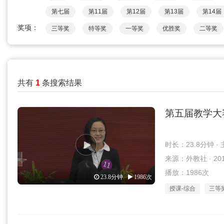
第七届
第11届
第12届
第13届
第14届
奖项：
三等奖
特等奖
一等奖
优胜奖
二等奖
共有
1
条搜索结果
第五届教学大
时长：23.8分钟 
来源：外教社 · 2017
播放：1986次
23.8分钟
1986次
授课-综合
三等