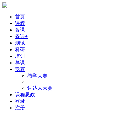
首页
课程
备课
备课+
测试
科研
培训
慕课
竞赛
教学大赛
词达人大赛
课程思政
登录
注册