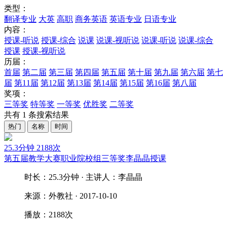
类型：
翻译专业
大英
高职
商务英语
英语专业
日语专业
内容：
授课-听说
授课-综合
说课
说课-视听说
说课-听说
说课-综合
授课
授课-视听说
历届：
首届
第二届
第三届
第四届
第五届
第十届
第九届
第六届
第七
届
第11届
第12届
第13届
第14届
第15届
第16届
第八届
奖项：
三等奖
特等奖
一等奖
优胜奖
二等奖
共有
1
条搜索结果
热门
名称
时间
25.3分钟
2188次
第五届教学大赛职业院校组三等奖李晶晶授课
时长：25.3分钟 · 主讲人：李晶晶
来源：外教社 · 2017-10-10
播放：2188次