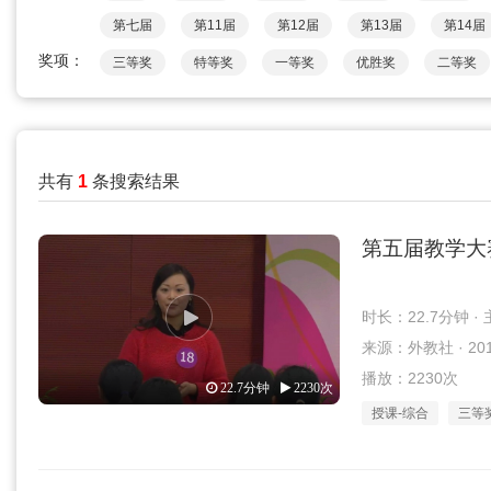
第七届
第11届
第12届
第13届
第14届
奖项：
三等奖
特等奖
一等奖
优胜奖
二等奖
共有
1
条搜索结果
第五届教学大
时长：22.7分钟 
来源：外教社 · 2017
播放：2230次
22.7分钟
2230次
授课-综合
三等