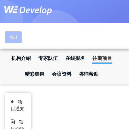
首页
课程
备课
备课+
测试
科研
培训
慕课
竞赛
课程思政
注册
登录
机构介绍
专家队伍
在线报名
往期项目
精彩集锦
会议资料
咨询帮助
项
目通知
项
目介绍