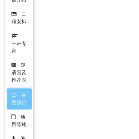
日
程安排
主讲专
家
邀
请函及
推荐表
在
线研讨
项
目综述
资