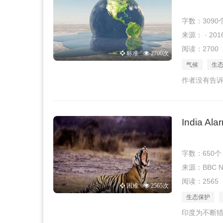
字数：3090
来源： · 2016
阅读：2700
标准
2700次
气候
生
作者没有告
India Ala
字数：650个
来源：BBC New
阅读：2565
困难
2565次
生态保护
印度为不断