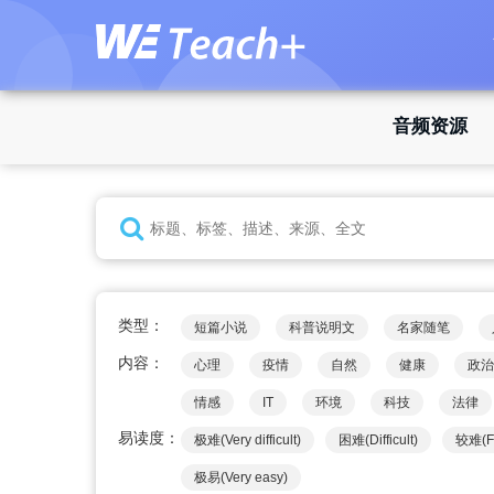
音频资源
类型：
短篇小说
科普说明文
名家随笔
内容：
心理
疫情
自然
健康
政治
情感
IT
环境
科技
法律
易读度：
极难(Very difficult)
困难(Difficult)
较难(Fai
极易(Very easy)