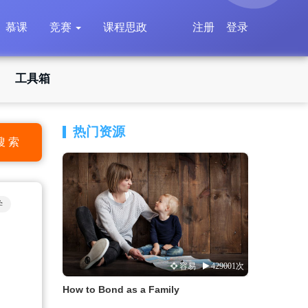
慕课
竞赛
课程思政
注册
登录
工具箱
热门资源
搜 索
学
容易
429001次
How to Bond as a Family