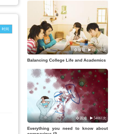
时间
较易
192690次
Balancing College Life and Academics
困难
54061次
Everything you need to know about
coronavirus (Ⅰ)