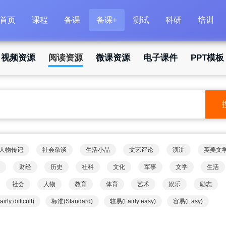
首页
课程
备课
备课+
测试
科研
培训
视频资源
阅读资源
微课资源
电子课件
PPT模板
人物传记
社会杂谈
生活小品
文艺评论
演讲
英美文
财经
历史
社科
文化
军事
文学
生活
社会
人物
教育
体育
艺术
娱乐
励志
rly difficult)
标准(Standard)
较易(Fairly easy)
容易(Easy)