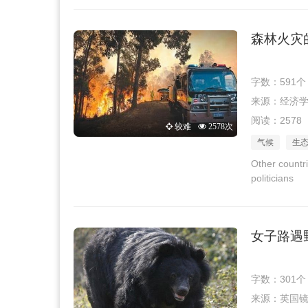
森林火灾
字数：591个
来源：经济学人 
阅读：2578
较难
2578次
气候
生
Other countri
politicians
女子路遇
字数：301个
来源：英国镜报 