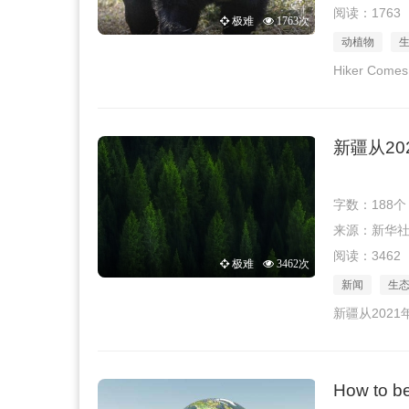
阅读：1763
极难
1763次
动植物
Hiker Comes 
新疆从20
字数：188个
来源：新华社 · 
阅读：3462
极难
3462次
新闻
生
新疆从202
How to be