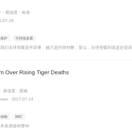
个 · 易读度：标准
-07-29
态保护
可持续发展
诉我们全球变暖是件坏事，她只是列举利弊，那么，全球变暖到底是好是
rm Over Rising Tiger Deaths
 · 易读度：困难
s · 2017-07-14
动物
BBC
猎杀老虎敲响警钟