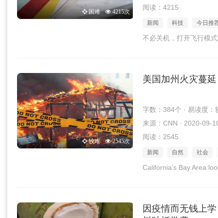
阅读：4215
困难
4215次
新闻
科技
今日推
不必关机，打开飞行模式
美国加州火灾蔓延
字数：384个 · 易读度：
来源：CNN · 2020-09-1
阅读：2545
较难
2545次
新闻
自然
社会
California's Bay Area loo
因疫情而无钱上学