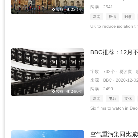
阅读：2541
极难
2541次
新闻
疫情
时事
UK to reduce isolation t
BBC推荐：12月
字数：732个 · 易读度：
来源：BBC · 2020-12-0
阅读：2490
较难
2490次
新闻
电影
文化
Six films to watch in D
空气重污染同比减