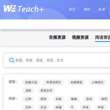
首页
课程
备课
音频资源
视频资源
阅读资
类型：
短篇小说
科普说明文
名家随笔
人物传记
演讲
英美文学
内容：
心理
疫情
自然
健康
政治
财经
文学
生活
情感
IT
环境
科技