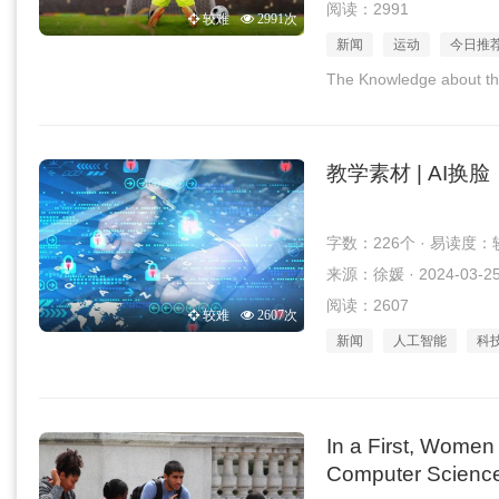
阅读：2991
较难
2991次
新闻
运动
今日推
The Knowledge about t
教学素材 | AI
字数：226个 · 易读度：
来源：徐媛 · 2024-03-2
阅读：2607
较难
2607次
新闻
人工智能
科
In a First, Wome
Computer Scienc