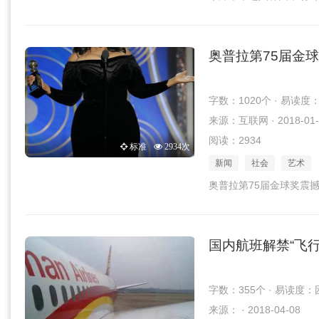
奥普拉第75届金
字数：1020个 · 易读度
来源：互联网 · 2018-01-
阅读：2934
标准
2934次
新闻
社会
艺术
奥普拉第75届金球奖震
国内航班解禁“飞行
字数：355个 · 易读度：
来源： · 2018-04-08