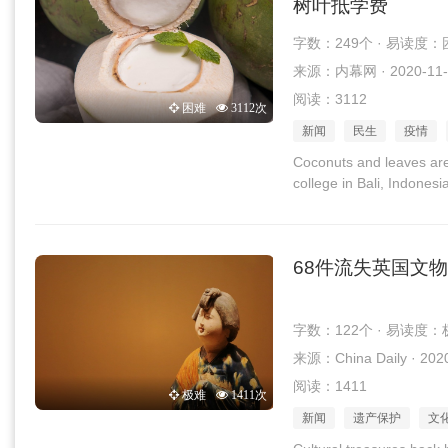
树叶抵学费
字数：249个 · 易读度：
来源：内幕网 · 2020-11-
阅读：3112
困难
3112次
新闻
民生
疫情
Coconuts and leaves are
college in Bali, Indonesi
68件流失英国文
字数：122个 · 易读度：
来源：China Daily · 202
阅读：1411
极难
1411次
新闻
遗产保护
文