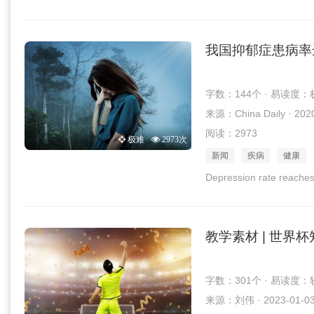
我国抑郁症患病率达
字数：144个 · 易读度：
来源：China Daily · 202
阅读：2973
极难
2973次
新闻
疾病
健康
Depression rate reaches
教学素材 | 世界
字数：301个 · 易读度：
来源：刘伟 · 2023-01-0