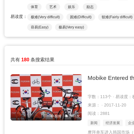
体育
艺术
娱乐
励志
易读度：
极难(Very difficult)
困难(Difficult)
较难(Fairly difficult)
容易(Easy)
极易(Very easy)
共有
180
条搜索结果
Mobike Entered t
字数：113个 · 易读度：
来源： · 2017-11-20
阅读：2881
极难
2881次
新闻
经济发展
企
摩拜单车进入韩国市场（