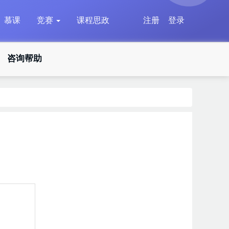
慕课
竞赛
课程思政
注册
登录
咨询帮助