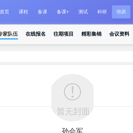
首页
课程
备课
备课+
测试
科研
培训
专家队伍
在线报名
往期项目
精彩集锦
会议资料
孙会军