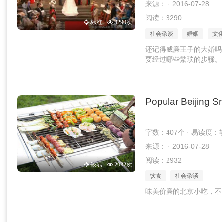
来源： · 2016-07-28
阅读：3290
标准
3290次
社会杂谈
婚姻
文
还记得威廉王子的大婚吗
要经过哪些繁琐的步骤。
Popular Beijing S
字数：407个 · 易读度：
来源： · 2016-07-28
阅读：2932
较易
2932次
饮食
社会杂谈
味美价廉的北京小吃，不