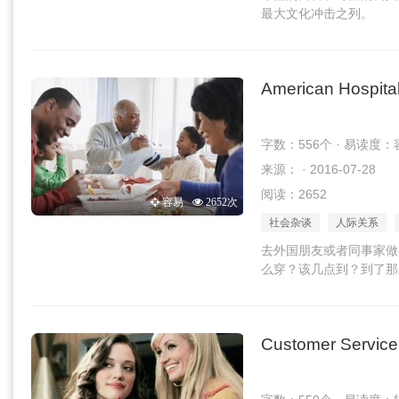
最大文化冲击之列。
American Hospital
字数：556个 · 易读度：
来源： · 2016-07-28
阅读：2652
容易
2652次
社会杂谈
人际关系
去外国朋友或者同事家做
么穿？该几点到？到了那
Customer Service