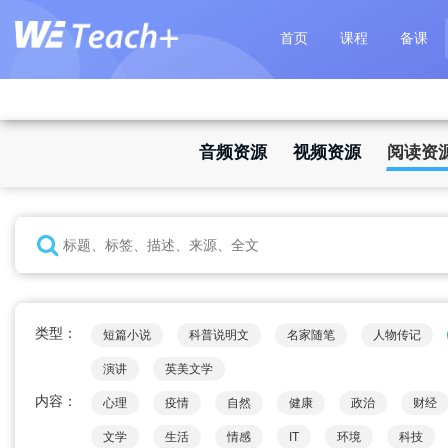
首页
课程
备课
音频资源
视频资源
阅读资
类型：
短篇小说
科普说明文
名家随笔
人物传记
演讲
英美文学
内容：
心理
疫情
自然
健康
政治
财经
文学
生活
情感
IT
环境
科技