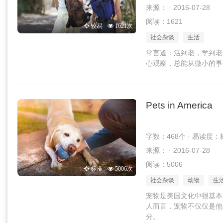
来源： · 2016-07-28
阅读：1621
较易
1621次
社会杂谈
生活
常言道：活到老，学到老
心观察，总能从微小的事
Pets in America
字数：468个 · 易读度：
来源： · 2016-07-28
阅读：5006
标准
5006次
社会杂谈
动物
生
宠物是美国文化中很基本
人而言，宠物不仅仅是他
分。