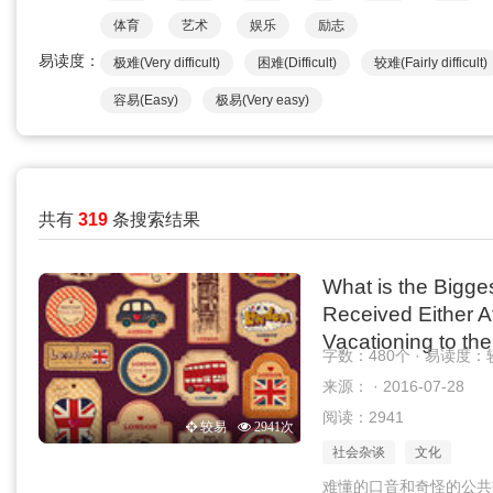
体育
艺术
娱乐
励志
易读度：
极难(Very difficult)
困难(Difficult)
较难(Fairly difficult)
容易(Easy)
极易(Very easy)
共有
319
条搜索结果
What is the Bigge
Received Either A
Vacationing to th
字数：480个 · 易读度：
来源： · 2016-07-28
阅读：2941
较易
2941次
社会杂谈
文化
难懂的口音和奇怪的公共