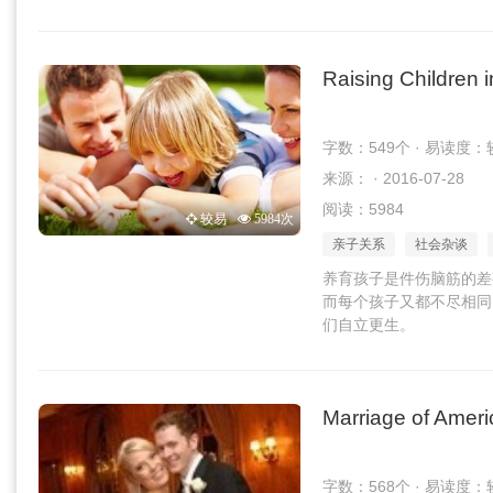
Raising Children 
字数：549个 · 易读度：
来源： · 2016-07-28
阅读：5984
较易
5984次
亲子关系
社会杂谈
养育孩子是件伤脑筋的差
而每个孩子又都不尽相同
们自立更生。
Marriage of Ameri
字数：568个 · 易读度：