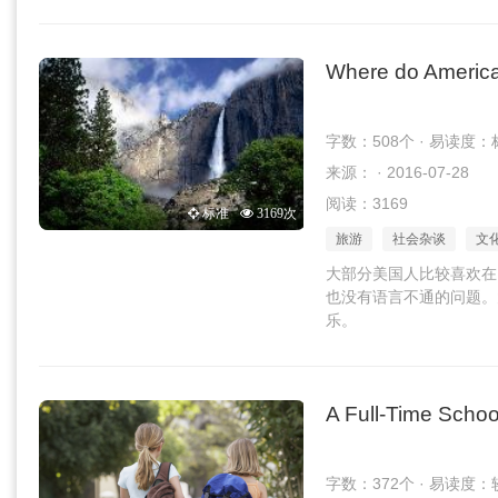
Where do America
字数：508个 · 易读度：
来源： · 2016-07-28
阅读：3169
标准
3169次
旅游
社会杂谈
文
大部分美国人比较喜欢在
也没有语言不通的问题。
乐。
A Full-Time School
字数：372个 · 易读度：