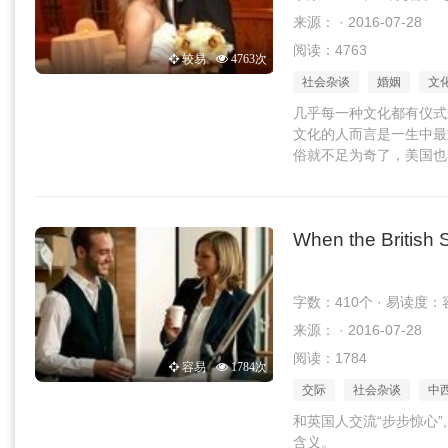
来源： · 2016-07-28
阅读：4763
较易
4763次
社会杂谈
婚姻
文
几乎每一种文化都有仪式
文化的人而言是一生中最
俗就不足为奇了，美国也
When the British S
字数：410个 · 易读度：
来源： · 2016-07-28
阅读：1784
容易
1784次
交际
社会杂谈
中
和英国人交流“步步惊心
含义。