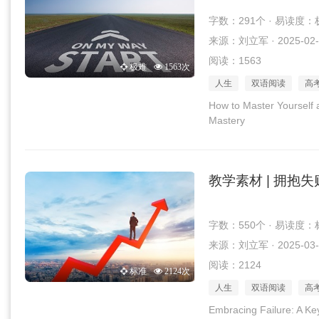
字数：291个 · 易读度：
来源：刘立军 · 2025-02-
阅读：1563
极难
1563次
人生
双语阅读
高
How to Master Yourself a
Mastery
教学素材 | 拥抱
字数：550个 · 易读度：
来源：刘立军 · 2025-03-
阅读：2124
标准
2124次
人生
双语阅读
高
Embracing Failure: A Ke