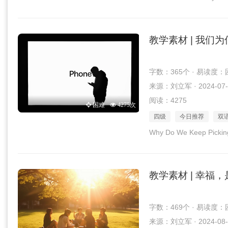
教学素材 | 我们
字数：365个 · 易读度：
来源：刘立军 · 2024-07-
阅读：4275
困难
4275次
四级
今日推荐
双
Why Do We Keep Pickin
教学素材 | 幸福
字数：469个 · 易读度：
来源：刘立军 · 2024-08-