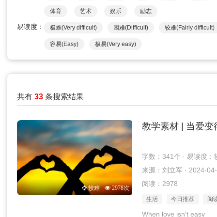
体育
艺术
娱乐
励志
易读度：
极难(Very difficult)
困难(Difficult)
较难(Fairly difficult)
容易(Easy)
极易(Very easy)
共有
33
条搜索结果
教学素材 | 当爱
字数：341个 · 易读度：
来源：刘立军 · 2024-04-
阅读：2978
较难
2978次
生活
今日推荐
阅
When love isn't easy