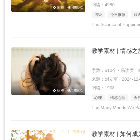
阅读：4980
困难
4980次
四级
今日推荐
双
The Science of Happine
教学素材 | 情感
字数：510个 · 易读度：
来源：刘立军 · 2024-12-
阅读：1968
标准
1968次
心理
情感心理
今
The Many Moods We Pa
教学素材 | 如何