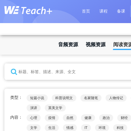
首页
课程
备课
音频资源
视频资源
阅读资
类型：
短篇小说
科普说明文
名家随笔
人物传记
演讲
英美文学
内容：
心理
疫情
自然
健康
政治
财经
文学
生活
情感
IT
环境
科技