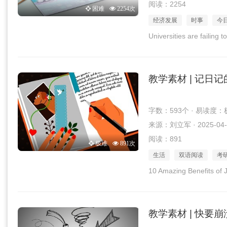
阅读：2254
困难
2254次
经济发展
时事
今
Universities are failing
教学素材 | 记日
字数：593个 · 易读度：
来源：刘立军 · 2025-04-
阅读：891
极难
891次
生活
双语阅读
考
10 Amazing Benefits of 
教学素材 | 快要