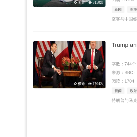
困难
3150次
新闻
军
空客与中国签
Trump and
字数：744个
来源：BBC · 2
阅读：1704
极难
1704次
新闻
政
特朗普与马