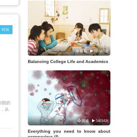
时间
较易
192661次
Balancing College Life and Academics
布朗的
降，从
困难
54034次
Everything you need to know about
coronavirus (Ⅰ)