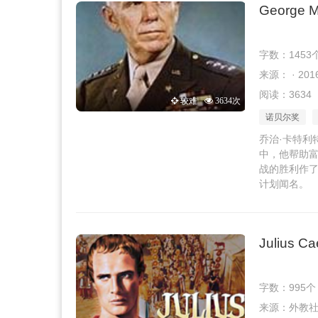
George M
字数：1453
来源： · 2016
阅读：3634
较难
3634次
诺贝尔奖
乔治·卡特利
中，他帮助富
战的胜利作了
计划闻名。
Julius Ca
字数：995个
来源：外教社 · 