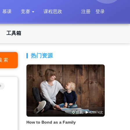
慕课
竞赛
课程思政
注册
登录
工具箱
热门资源
搜 索
学
容易
428974次
How to Bond as a Family