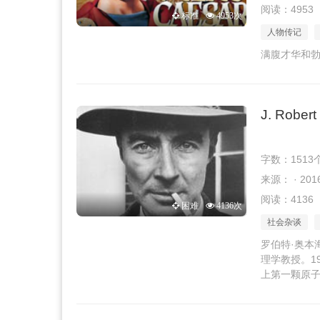
阅读：4953
标准
4953次
人物传记
满腹才华和
J. Rober
字数：1513
来源： · 2016
阅读：4136
困难
4136次
社会杂谈
罗伯特·奥本
理学教授。1
上第一颗原子