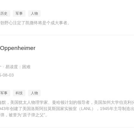
历史
军事
人物
勃勃野心注定了凯撒终将是个成大事者。
t Oppenheimer
个 · 易读度：困难
-08-03
军事
科技
人物
海默，美国犹太人物理学家、曼哈顿计划的领导者，美国加州大学伯克利
943年创建了美国洛斯阿拉莫斯国家实验室（LANL），1945年主导制造
弹，被誉为“原子弹之父”。