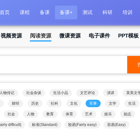
首页
课程
备课
备课+
测试
科研
培训
视频资源
阅读资源
微课资源
电子课件
PPT模板
人物传记
社会杂谈
生活小品
文艺评论
演讲
英美文
财经
历史
社科
文化
军事
文学
生活
社会
人物
教育
体育
艺术
娱乐
励志
rly difficult)
标准(Standard)
较易(Fairly easy)
容易(Easy)