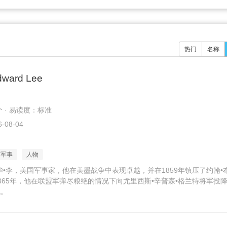
热门
名称
dward Lee
个 · 易读度：标准
-08-04
军事
人物
华•李，美国军事家，他在美墨战争中表现卓越，并在1859年镇压了约翰•
865年，他在联盟军弹尽粮绝的情况下向尤里西斯•辛普森•格兰特将军投
战。