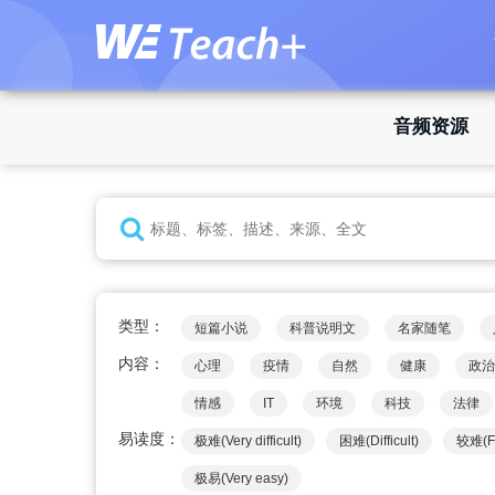
音频资源
类型：
短篇小说
科普说明文
名家随笔
内容：
心理
疫情
自然
健康
政治
情感
IT
环境
科技
法律
易读度：
极难(Very difficult)
困难(Difficult)
较难(Fai
极易(Very easy)