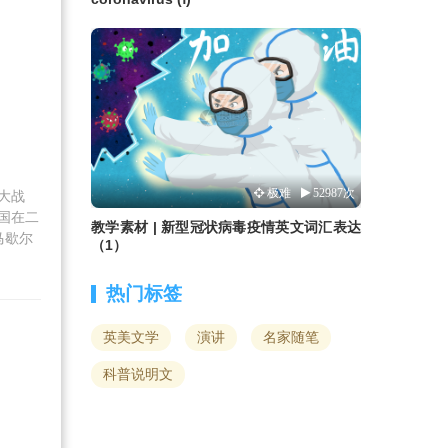
极难
52987次
大战
国在二
教学素材 | 新型冠状病毒疫情英文词汇表达
马歇尔
（1）
热门标签
英美文学
演讲
名家随笔
科普说明文