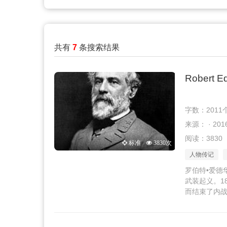
共有
7
条搜索结果
Robert E
字数：2011
来源： · 2016
阅读：3830
标准
3830次
人物传记
罗伯特•爱德
武装起义。1
而结束了内