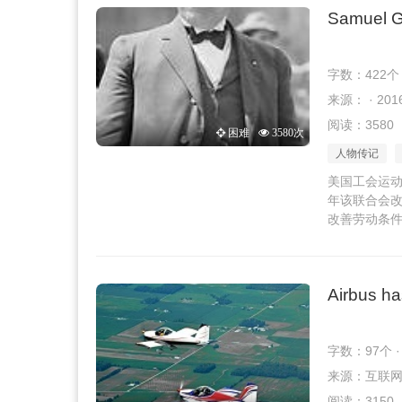
Samuel 
字数：422个
来源： · 2016
阅读：3580
困难
3580次
人物传记
美国工会运动
年该联合会改
改善劳动条
Airbus ha
字数：97个 
来源：互联网 · 
阅读：3150