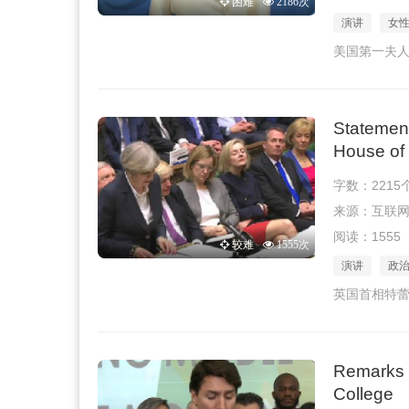
困难
2186次
演讲
女
美国第一夫人
Statement
House o
字数：2215
来源：互联网 · 
阅读：1555
较难
1555次
演讲
政
英国首相特蕾
Remarks b
College