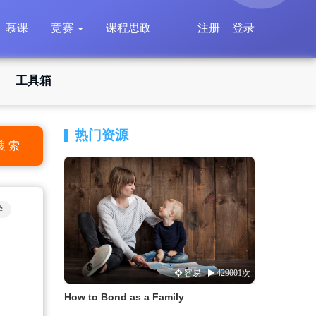
慕课
竞赛
课程思政
注册
登录
工具箱
热门资源
搜 索
学
容易
429001次
How to Bond as a Family