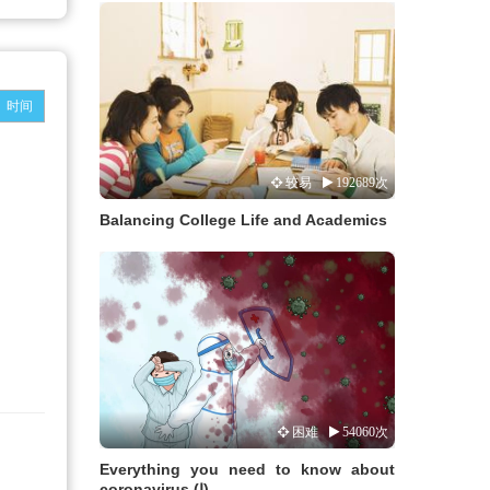
时间
较易
192689次
Balancing College Life and Academics
困难
54060次
Everything you need to know about
coronavirus (Ⅰ)