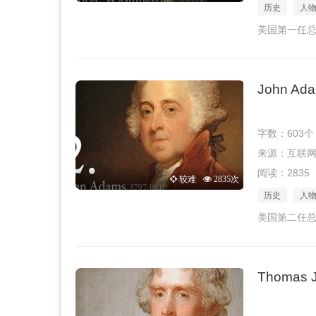
历史
人
美国第一任总
John Ad
字数：603个
来源：互联网 · 
阅读：2835
较难
2835次
历史
人
美国第二任总
Thomas J