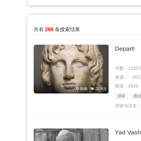
共有
266
条搜索结果
Depart!
字数：1333
来源： · 2017
阅读：2626
困难
2626次
演讲
政
演讲与历史：
Yad Vas