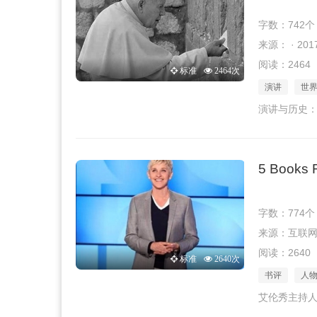
字数：742个
来源： · 2017
阅读：2464
标准
2464次
演讲
世
演讲与历史：
5 Books 
字数：774个
来源：互联网 · 
阅读：2640
标准
2640次
书评
人
艾伦秀主持