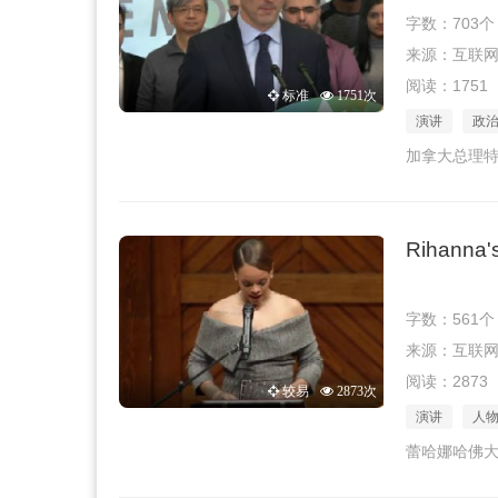
字数：703个
来源：互联网 · 
阅读：1751
标准
1751次
演讲
政
加拿大总理
Rihanna's
字数：561个
来源：互联网 · 
阅读：2873
较易
2873次
演讲
人
蕾哈娜哈佛