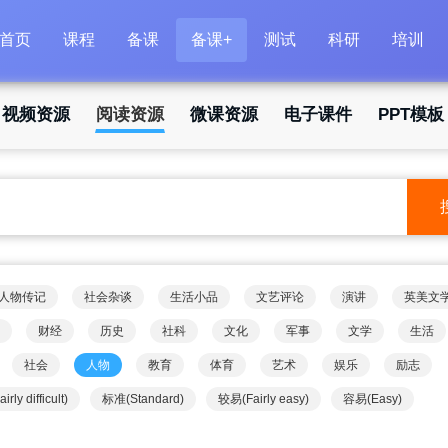
首页
课程
备课
备课+
测试
科研
培训
视频资源
阅读资源
微课资源
电子课件
PPT模板
人物传记
社会杂谈
生活小品
文艺评论
演讲
英美文
财经
历史
社科
文化
军事
文学
生活
社会
人物
教育
体育
艺术
娱乐
励志
rly difficult)
标准(Standard)
较易(Fairly easy)
容易(Easy)