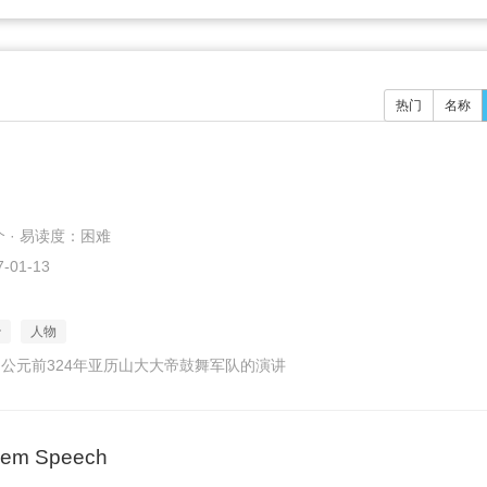
热门
名称
个 · 易读度：困难
-01-13
治
人物
公元前324年亚历山大大帝鼓舞军队的演讲
hem Speech