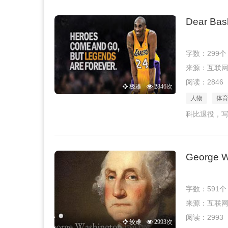
Dear Bas
字数：299个
来源：互联网 · 
阅读：2846
极难
2846次
人物
体
科比退役，
George W
字数：591个
来源：互联网 · 
阅读：2993
较难
2993次