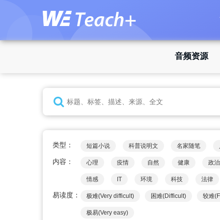
音频资源
类型：
短篇小说
科普说明文
名家随笔
内容：
心理
疫情
自然
健康
政治
情感
IT
环境
科技
法律
易读度：
极难(Very difficult)
困难(Difficult)
较难(Fai
极易(Very easy)