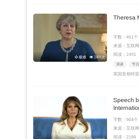
Theresa 
字数：461个
来源：互联网 · 
阅读：2491
极难
2491次
演讲
节
英国首相特雷
Speech by
Internat
字数：904个
来源：互联网 · 
阅读：2186