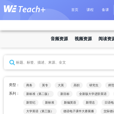
首页
课程
备课
音频资源
视频资源
阅读资
类型：
商务
英专
大英
高职
研究生
师
系列：
新标准（第二版）
新目标
全新版大学进阶英语
新世纪
新标准
新编英语
新理念
日语电
大学英语（第三版）
德语电子课件大赛展播
交际德