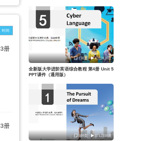
时间
3册
150页
4322836次
全新版大学进阶英语综合教程 第4册 Unit 5
PPT课件（通用版）
3册
109页
3712516次