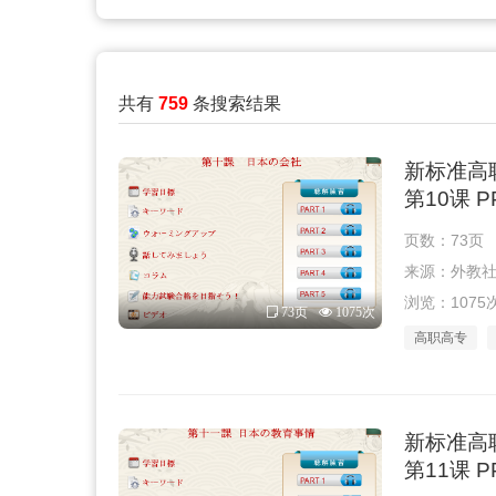
共有
759
条搜索结果
新标准高
第10课 
页数：73页
来源：外教社 · 
浏览：1075
73页
1075次
高职高专
新标准高
第11课 