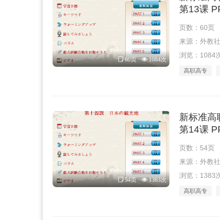
第13课 
页数：60页
来源：外教社 · 
浏览：1084
60页
1084次
高职高专
新标准高
第14课 
页数：54页
来源：外教社 · 
浏览：1383
54页
1383次
高职高专