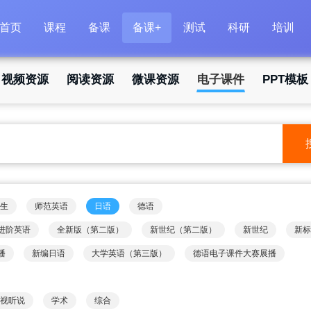
首页
课程
备课
备课+
测试
科研
培训
视频资源
阅读资源
微课资源
电子课件
PPT模板
生
师范英语
日语
德语
进阶英语
全新版（第二版）
新世纪（第二版）
新世纪
新标
播
新编日语
大学英语（第三版）
德语电子课件大赛展播
视听说
学术
综合