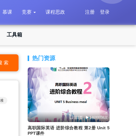
慕课
竞赛
课程思政
注册
登录
工具箱
热门资源
搜 索
准
322页
14699958次
高职国际英语 进阶综合教程 第2册 Unit 5
PPT课件