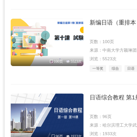
新编日语（重排本） 
页数：100页
来源：中南大学方颖琳团队 · 
浏览：5523次
100页
5523次
一等奖
综合
日语
日语综合教程 第1册
页数：96页
来源：哈尔滨理工大学武文婷团
浏览：1933次
96页
1933次